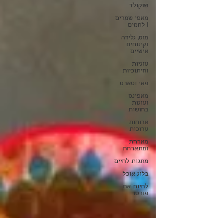
שוקולד
מאפי שמרים
| לחמים
מוס, גלידה
וקינוחים
אישיים
עוגיות
וחיתוכיות
פאי וטארט
מאפינס
ועוגות
בחושות
ארוחות
ערוכות
מארחת
ומתארחת
מתנות לחיים
בלוג אוכל
לחיות את
פורטו