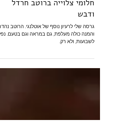
שרון סער - רוקחת החלומות
12 במאי
חלומי צלוייה ברוטב חרדל
ודבש
גרסה שלי לרעיון נוסף של אוטלנגי. הרוטב נהדר
והמנה כולה מעלפת, גם ב
לשבועות, ולא רק.