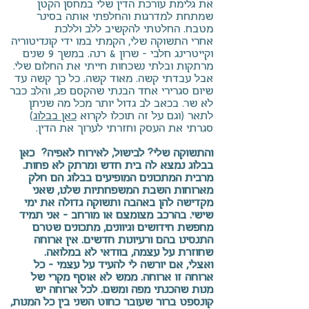
את גלימת עורכת הדין שלי במחסן הקטן
שמתחת למדרגות והחלפתי אותה בסינר
מטבח. החלטתי להקשיב ללב וללכת
אחרי התשוקה שלי, הקמתי במו ידי קונדיטוריה
וקייטרינג חלבי - שרון & רנה. במשך 9 שנים
מרתקות ובלתי נשכחות חייתי את החלום שלי.
אבל עבדתי קשה. מאוד קשה. כל כך קשה עד
שיום סגרירי אחד הבנתי שהקסם פג, והלב כבר
לא שר. בכאב לב גדול יותר מכל מה שניתן
לתאר (וגם על זה תוכלו לקרוא
כאן בבלוג
)
סגרתי את העסק וחזרתי לערוך את הדין.
והתשוקה שלי? לבישול, לאירוח לאפיה? כאן
בבלוג נמצא לה בית חדש ומרתק לא פחות.
מרבית המתכונים המופיעים בבלוג הם חלק
מארוחות השבת המשפחתיות שלנו, שאני
מקדישה להן באהבה ותשוקה גדולה את ימי
שישי.
בהרכב מצומצם או מורחב - אני תמיד
מחפשת חידושים וגיוונים, מתכונים שטרם
התנסינו בהם ורעיונות חדשים. אין ארוחה
שחוזרת על עצמה, בוודאי לא במלואה.
ואצלי, אם יורשה לי להעיד על עצמי - כל
ארוחה זו ארוחה. ממש לא אוסף מקרי של
מנות שהכנתי מפה ומשם.
לכל ארוחה יש
קונספט ברור שעובר כחוט השני בין כל המנות,