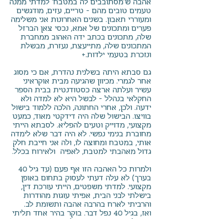
אהבה ש'מסתובבים לה במטבח' למדתי ממנה
טעמים טובים מהם – טריים, עזים, מודגשים
ומעוררי תאבון. בשנים האחרונות אני משלימה
פערים ומתכונים של אמא, נכסי צאן הברזל
שלה, מתכונים בכתב ידה האהוב ממחברת
המתכונים שלה, מתייעצת, נעזרת, מבשלת
ונזכרת בטעמי ילדות.+
גם סבתא היתה בשלנית נהדרת, אם כי מסוג
אחר לגמרי. מכיוון שהגיעה מבית אוקראיני
עשיר ועלתה ארצה כסטודנטית בבית הספר
החקלאי בנהלל – לבשל היא לא למדה ולא
ידעה. ולכן, אחרי החתונה, הלכה ללמוד בישול
בוויצו. הבישול שלה היה דידקטי מאוד, כמעט
מקצועי, מדוייק וטעים להפליא. לסבתא הייתי
מחוברת בנימי נפשי. לא היה דבר שלא לימדה
אותי, במטבח ומחוצה לו, ולה אני חייבת חלק
גדול מאהבתי למטבח, לאפיה ולאירוח בכלל.
ולמרות כל האהבה הזו אף פעם (עד גיל 40
בערך) לא עלה דעתי לעסוק בתחום באופן
מקצועי. למדתי משפטים, הייתי עורכת דין,
בישלתי לבני הבית, אפיתי עוגות מהודרות
והרביתי לארח בהרבה אהבה ותשומת לב.
ואז, בגיל 40 נפל דבר. בוקר בהיר אחד תליתי