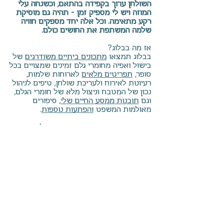
השולחן ערוך בקפידה בהתאם, וכשנחה עלי
המוזה ויש לי מספיק זמן - תהיה גם מוסיקת
רקע מתאימה. וכל אלה יחד מספקים חוויה
שלמה המשתפת את החושים כולם.
אז מה בבלוג?
בבלוג תמצאו
מתכונים ביתיים משודרגים
של
בישול ואפיה מחומרי גלם זמינים שמצויים בכל
סופר,
תפריטים מלאים
לארוחות שלמות,
רעיונות לאירוח ולעריכת שולחן, טיפים לניהול
נכון של המטבח וניצול מלא של חומרי הגלם,
וגם
תובנות ממסע החיים שלי
, סיפורים
מאולמות המשפט
והפתעות נוספות
.
כנסו, יהיה מעניין. בואו נרקח יחד חלומות....
אני מזמינה אתכן (וגם אתכם) ליצור איתי