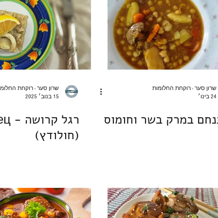
מוס, גלידה וקינוחים אישיים
עוגיות וחיתוכיות
פאי וטארט
ת
מתנות לחיים
בלוג אוכל
לחיות את פורטו
שרון סער - רוקחת החלומות
שרון סער - רוקחת החלומ
24 בינו׳
15 בנוב׳ 2025
חם במרק בשר וחומוס
רגל ק
(חולודץ)