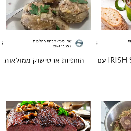
ות
שרון סער - רוקחת החלומות
2 בנוב׳ 2024
נזיד אירי IRISH STEW עם
תחתיות ארטישוק ממולאות