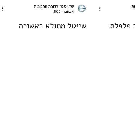
ות
שרון סער - רוקחת החלומות
4 בפבר׳ 2023
 פלפלת
שייטל ממולא באשורה
sharonandre
דיניות פרטיות
בניית אתרים