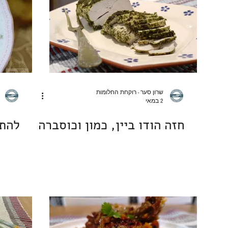
פסטה אורז דגנים קטניות
שוקולד
מאפי שמרים | לחמים
מאפינס ועוגות בחושות
ארוחות ערוכות
מארחת ומתארח
שרון סער - רוקחת החלומות
2 במאי
חזה הודו ביין, כמון וכוסברה
להתנ