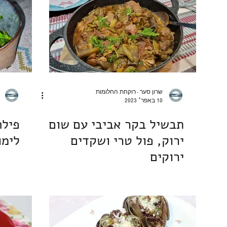
פסטה אורז דגנים קטניות
שוקולד
מאפי שמרים | לחמים
מאפינס ועוגות בחושות
ארוחות ערוכות
מארחת ומתארח
שרון סער - רוקחת החלומות
10 באפר׳ 2023
תבשיל בקר אביבי עם שום
פילה
ירוק, פול טרי ושקדים
לימו
ירוקים