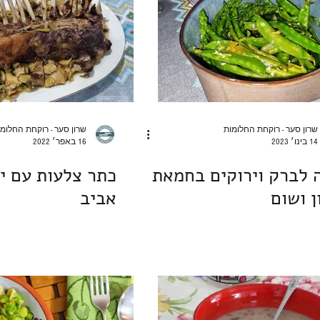
מוס, גלידה וקינוחים אישיים
עוגיות וחיתוכיות
פאי וטארט
ת
מתנות לחיים
בלוג אוכל
לחיות את פורטו
שרון סער - רוקחת החלומות
שרון סער - רוקחת החלומ
14 בינו׳ 2023
16 באפר׳ 2022
 לברק וירוקים בחמאת
כתר צלעות עם י
ן ושום
אביב