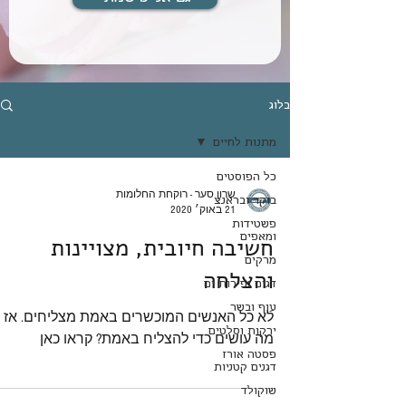
בלוג
מתנות לחיים
כל הפוסטים
שרון סער - רוקחת החלומות
בוקר ובראנצ
21 באוק׳ 2020
פשטידות
ומאפים
חשיבה חיובית, מצויינות
מרקים
והצלחה
דגים ופירות ים
עוף ובשר
לא כל האנשים המוכשרים באמת מצליחים. אז
ירקות וסלטים
מה עושים כדי להצליח באמת? קראו כאן
פסטה אורז
דגנים קטניות
שוקולד