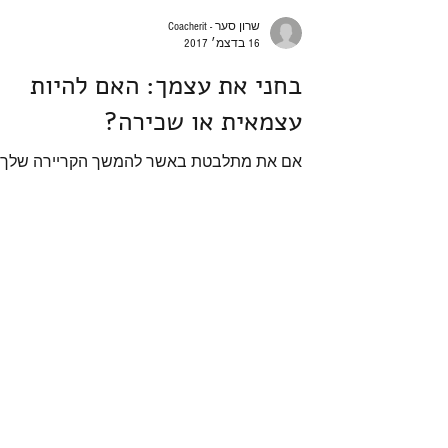
שרון סער - Coacherit
16 בדצמ׳ 2017
בחני את עצמך: האם להיות
עצמאית או שכירה?
אם את מתלבטת באשר להמשך הקריירה שלך -
חולמת לצאת לעצמאות, להיות אדון לעצמך
ולעשות עבור ביתך; אך חוששת לוותר על הבטחו
שבמשכורת קבועה...