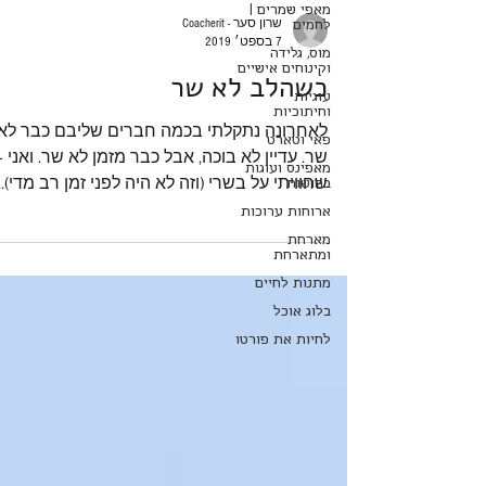
מאפי שמרים |
שרון סער - Coacherit
לחמים
7 בספט׳ 2019
מוס, גלידה
וקינוחים אישיים
כשהלב לא שר
עוגיות
וחיתוכיות
לאחרונה נתקלתי בכמה חברים שליבם כבר לא
פאי וטארט
שר. עדיין לא בוכה, אבל כבר מזמן לא שר. ו
מאפינס ועוגות
שחוויתי על בשרי (וזה לא היה לפני זמן רב מדי)...
בחושות
ארוחות ערוכות
מארחת
ומתארחת
מתנות לחיים
בלוג אוכל
לחיות את פורטו