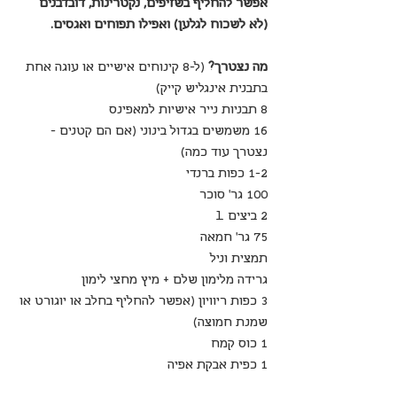
אפשר להחליף בשזיפים, נקטרינות, דובדבנים 
(לא לשכוח לגלען) ואפילו תפוחים ואגסים.
מה נצטרך?
 (ל-8 קינוחים אישיים או עוגה אחת 
בתבנית אינגליש קייק)
8 תבניות נייר אישיות למאפינס 
16 משמשים בגדול בינוני (אם הם קטנים - 
נצטרך עוד כמה)
1-2 כפות ברנדי 
100 גר' סוכר
2 ביצים L
75 גר' חמאה
תמצית וניל
גרידה מלימון שלם + מיץ מחצי לימון
3 כפות ריוויון (אפשר להחליף בחלב או יוגורט או 
שמנת חמוצה)
1 כוס קמח
1 כפית אבקת אפיה