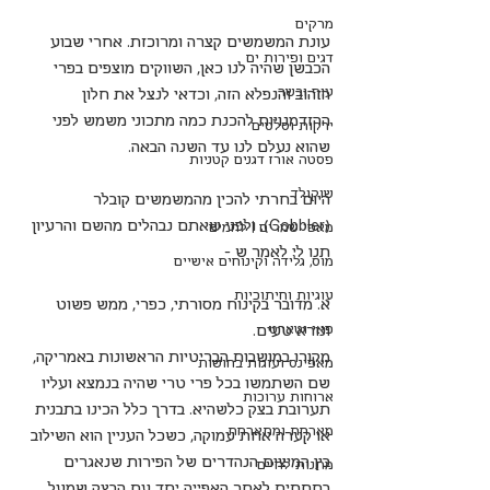
מרקים
עונת המשמשים קצרה ומרוכזת. אחרי שבוע 
דגים ופירות ים
הכבשן שהיה לנו כאן, השווקים מוצפים בפרי 
עוף ובשר
הזהוב והנפלא הזה, וכדאי לנצל את חלון 
ההזדמנויות להכנת כמה מתכוני משמש לפני 
ירקות וסלטים
שהוא נעלם לנו עד השנה הבאה.
פסטה אורז דגנים קטניות
שוקולד
היום בחרתי להכין מהמשמשים קובלר 
(Cobbler). ולפני שאתם נבהלים מהשם והרעיון 
מאפי שמרים | לחמים
תנו לי לאמר ש -
מוס, גלידה וקינוחים אישיים
עוגיות וחיתוכיות
א. מדובר בקינוח מסורתי, כפרי, ממש פשוט 
פאי וטארט
ונורא טעים. 
מקורו במושבות הבריטיות הראשונות באמריקה, 
מאפינס ועוגות בחושות
שם השתמשו בכל פרי טרי שהיה בנמצא ועליו 
ארוחות ערוכות
תערובת בצק כלשהיא. בדרך כלל הכינו בתבנית 
מארחת ומתארחת
או קערה אחת עמוקה, כשכל העניין הוא השילוב 
בין המיצים הנהדרים של הפירות שנאגרים 
מתנות לחיים
בתחתית לאחר האפייה יחד עם הבצק שמעל. 