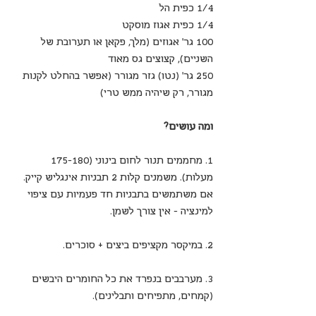
1/4 כפית הל
1/4 כפית אגוז מוסקט
100 גר’ אגוזים (מלך, פקאן או תערובת של 
השניים), קצוצים גס מאוד
250 גר’ (נטו) גזר מגורר (אפשר בהחלט לקנות 
מגורר, רק שיהיה ממש טרי)
ומה עושים?
1. מחממים תנור לחום בינוני (175-180 
מעלות). משמנים קלות 2 תבניות אינגליש קייק. 
אם משתמשים בתבניות חד פעמיות עם ציפוי 
למינציה - אין צורך לשמן.
2. במיקסר מקציפים ביצים + סוכרים.
3. מערבבים בנפרד את כל החומרים היבשים 
(קמחים, מתפיחים ותבלינים).