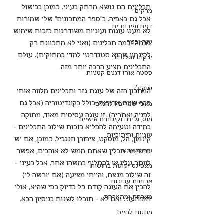
תבלינים הם נושא מרתק בעיני. כמובן בבישול 
מרקים
אבל גם באפיה. ב"ספר המתכונים" שלי שמורות 
דגים ופירות ים
לא מעט עוגות ועוגיות משודרגות בזכות שימוש 
עוף ובשר
בכמה וכמה תבלינים (ואני לא מתכוונת רק 
לקינמון שהוא סטנדרטי למדי במתוקים). עולם 
ירקות וסלטים
התבלינים מציע הרבה יותר מזה.
פסטה אורז דגנים קטניות
שוקולד
המתכון הזה של עוגת גזר ותבלינים מלווה אותי 
כבר שנים ארוכות, כולל בקונדיטוריה (אבל גם 
מאפי שמרים | לחמים
לפניה ואחריה). זו עוגה עסיסית מאוד, מתוקה 
מוס, גלידה וקינוחים אישיים
במידה וטעימה להפליא בזכות שילוב התבלינים - 
עוגיות וחיתוכיות
קינמון, הל, מוסקט, ציפורן וזנגביל. כמובן, אם יש 
פאי וטארט
ברשימה תבלין שאתם ממש לא אוהבים, אפשר 
לוותר עליו או להחליף במשהו אחר. אבל בעיני - 
מאפינס ועוגות בחושות
זה שילוב מנצח, והייתי מציעה (אם יורשה לי) 
ארוחות ערוכות
להכין את העוגה קודם כל בדיוק כפי שהיא, אולי 
מארחת ומתארחת
תופתעו... ואם לא - תוכלו לשנות בניסיון הבא.
מתנות לחיים