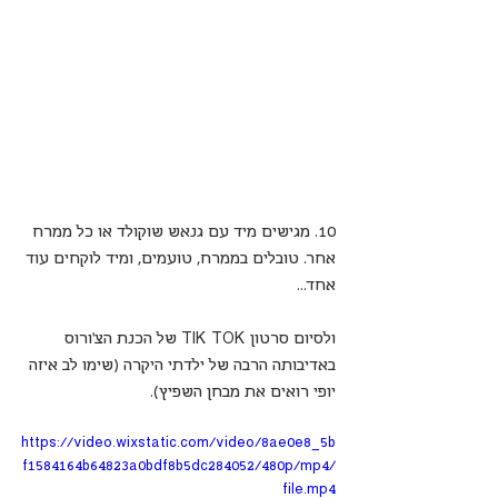
10. מגישים מיד עם גנאש שוקולד או כל ממרח 
אחר. טובלים בממרח, טועמים, ומיד לוקחים עוד 
אחד...
ולסיום סרטון TIK TOK של הכנת הצ'ורוס 
באדיבותה הרבה של ילדתי היקרה (שימו לב איזה 
יופי רואים את מבחן השפיץ).
https://video.wixstatic.com/video/8ae0e8_5b
f1584164b64823a0bdf8b5dc284052/480p/mp4/
file.mp4