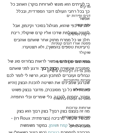
כי לעיתים הוא מוגש לארוחת בוקר) האהוב כל 
מרקים
כך בכל רחבי העולם דובר הספרדית, ובכלל. 
דגים ופירות ים
אפשר 
עוף ובשר
להגישו כפי שהוא, מגולגל בסוכר וקינמון, אבל 
לחוויה מושלמת שדכו אליו קרם שוקולד, ריבת 
ירקות וסלטים
חלב או כל ממרח מתוק אחר שאתם אוהבים 
פסטה אורז דגנים קטניות
(רעיונות נוספים בהמשך), ולא תצטערו.
שוקולד
במונחים מקומיים אפשר לראות בצ'ורוס סוג של 
מאפי שמרים | לחמים
סופגנייה שעשויה מ
בצק רבוך
. ורגע לפני שאתם 
מוס, גלידה וקינוחים אישיים
נבהלים ועוברים למתכון הבא, הרשו לי לומר לכם 
עוגיות וחיתוכיות
שברגע שמבינים את השיטה להכנת הבצק (והיא 
פאי וטארט
באמת לא כל כך מסובכת), מדובר בבצק פשוט 
ומהיר, יחסית, להכנה, בלי שמרים ובלי התפחה.
מאפינס ועוגות בחושות
ארוחות ערוכות
מה זה בעצם בצק רבוך? בצק רבוך הוא בצק 
מארחת ומתארחת
מבושל שעשוי מרביכה (בצרפתית: Roux
 רוּ) -
תערובת של 
קמח
 ו
שומן
. במקור משמשת 
מתנות לחיים
הרביכה 
להסמכת 
רטבים
 (כמו רוטב בשאמל) או 