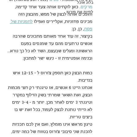
בלוג אוכל
מרקים
. כאן לוקחים אותה צעד אחד קדימה, 
לחיות את פורטו
והופכים אותה לבצק של ממש, מהבצק הזה 
מכינים פחזניות, אקליירים ואפילו 
לחמניות של 
פסח
, כן, כן. 
בקיצור, זה עוד אחד מאותם מתכונים שהרבה 
אנשים נרתעים מהם עד שמנסים בפעם 
הראשונה ומגלים שבעצם, השד לא כל כך נורא... 
ובנימה אופטימית זו - ניגש ישר למתכון.
כמות הבצק כאן תספק צ'ורוס ל - 12-15 איש 
בנדיבות.
אנחנו היינו 6 אנשים, אז טיגנתי רק חצי מכמות 
הבצק, ואת השאר שמרתי בשק הזילוף במקרר 
וטיגנתי 3 ימים לאחר מכן. יותר מ - 3-4 ימים 
לא הייתי נותנת לבצק לעמוד, בכל זאת יש בו 
ביצים טריות.
טיגון מראש אינו מומלץ, ואם אין לכם תכניות 
להכנת שני סיבובי צ'ורוס בטווח של כמה ימים, 