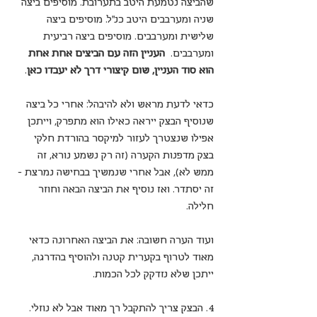
שהביצה נטמעת היטב בתערובת. מוסיפים ביצה 
שניה ומערבבים היטב כנ"ל. מוסיפים ביצה 
שלישית ומערבבים. מוסיפים ביצה רביעית 
ומערבבים.  
העניין הזה עם הביצים אחת אחת 
הוא סוד העניין, שום קיצורי דרך לא יעבדו כאן
.
כדאי לדעת מראש ולא להיבהל: אחרי כל ביצה 
שנוסיף הבצק ייראה כאילו הוא מתפרק, וייתכן 
אפילו שנצטרך לעזור למיקסר בהורדת חלקי 
בצק מדפנות הקערה (זה רק נשמע נורא, זה 
ממש לא), אבל אחרי שנמשיך בבחישה נמרצת - 
זה יסתדר. ואז נוסיף את הביצה הבאה וחוזר 
חלילה.
ועוד הערה חשובה: את הביצה האחרונה כדאי 
מאוד לטרוף בקערית קטנה ולהוסיף בהדרגה, 
ייתכן שלא נזדקק לכל הכמות.
4. הבצק צריך להתקבל רך מאוד אבל לא נוזלי. 