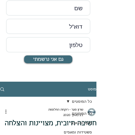
גם אני נרשמתי
פוסט
כל הפוסטים
שרון סער - רוקחת החלומות
כל הפוסטים
21 באוק׳ 2020
חשיבה חיובית, מצויינות והצלחה
בוקר ובראנצ
פשטידות ומאפים