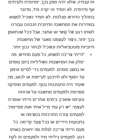
וזו עבודה, שלא יהיה ספק בכך, יומיומית ולעיתים 
אף סיזיפית. לא תמיד זה יקרה מיד, מדובר 
בתהליך הדורש סבלנות. לא תמיד נשכיל למצוא 
במהירות את המחשבה החיובית הנכונה עבורנו 
לאותו רגע של קושי או אתגר, אבל ככל שנתאמן 
בכך יותר, ניצור לעצמנו מאגר של מחשבות 
חיוביות פוטנציאליות ונשכיל לבחור נכון יותר. 
"הייתי צריכה למצוא, כל פעם מחדש, מה 
יסלק את המחשבות השליליות ביום מסוים 
או במצב מסוים. לפעמים כדי לסיים אימון 
עד הסוף ולא להיכנע לעייפות או לכאב, מה 
שעזר היה התבוננות בנוף, לפעמים מוסיקה 
מסוימת ולפעמים מחשבה על ארוחה 
טעימה שאכין. בימים אחרים הייתי אומרת 
לעצמי: ‘יש רק עוד מייל אחד ואת מסיימת’. 
לפעמים עזרה התרכזות בנשימה או 
בתנועות הידיים או בכל צעד קדימה. כל 
פעם הייתי צריכה לגלות מה יתאים באותו 
רגע. לפעמים גיליתי מיד ולפעמים זה לקח 