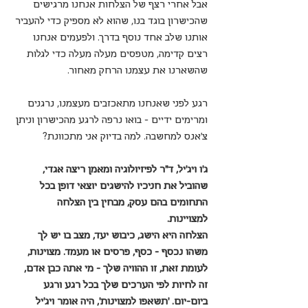
אבל אחרי רצף של הצלחות אנחנו מרגישים 
שהכישרון בוגד בנו, שהוא לא מספיק כדי להעביר 
אותנו שלב אחד נוסף בדרך. ולפעמים אנחנו 
רצים קדימה, מטפסים מעלה מעלה כדי לגלות 
שהשארנו את עצמנו הרחק מאחור.
רגע לפני שאנחנו מתאכזבים מעצמנו, נרגנים 
ומרימים ידיים – בואו נרפה לרגע מהכישרון וניתן 
צ'אנס למחשבה. למה בדיוק אני מתכוונת?
ג'ו ויג'יל, ד"ר לפיזיולוגיה ומאמן ריצה אגדי, 
שהוביל את חניכיו להישגים יוצאי דופן בכל 
התחומים בהם עסק, מבחין בין הצלחה 
למצויינות. 
הצלחה היא הישג, כיבוש יעד, מצב בו יש לך 
משהו נכסף - כסף, פרסים או מעמד. מצוינות, 
לעומת זאת, זו ההוויה שלך - מי אתה כבן אדם, 
זה לחיות לפי הערכים שלך בכל רגע ורגע 
ביום-יום. 'תשאפו למצוינות', היה אומר ויג'יל 