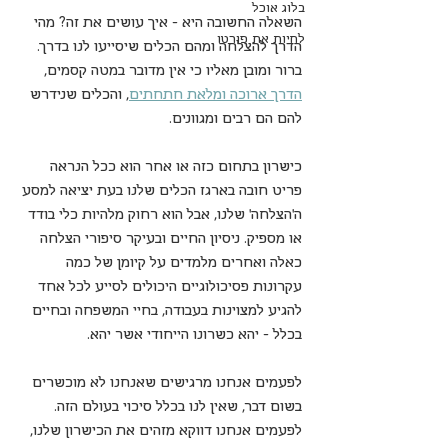
בלוג אוכל
השאלה החשובה היא – איך עושים את זה? מהי 
לחיות את פורטו
הדרך להצלחה ומהם הכלים שיסייעו לנו בדרך. 
ברור ומובן מאליו כי אין מדובר במטה קסמים, 
הדרך ארוכה ומלאת חתחתים
, והכלים שנידרש 
להם הם רבים ומגוונים.
כישרון בתחום כזה או אחר הוא ככל הנראה 
פריט חובה בארגז הכלים שלנו בעת יציאה למסע 
ה'הצלחה' שלנו, אבל הוא רחוק מלהיות כלי בודד 
או מספיק. ניסיון החיים ובעיקר סיפורי הצלחה 
כאלה ואחרים מלמדים על קיומן של כמה 
עקרונות פסיכולוגיים היכולים לסייע לכל אחד 
להגיע למצוינות בעבודה, בחיי המשפחה ובחיים 
בכלל – יהא כשרונו הייחודי אשר יהא.
לפעמים אנחנו מרגישים שאנחנו לא מוכשרים 
בשום דבר, שאין לנו בכלל סיכוי בעולם הזה. 
לפעמים אנחנו דווקא מזהים את הכישרון שלנו, 