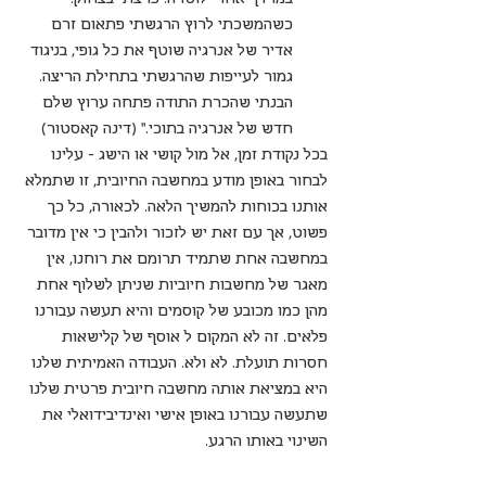
כשהמשכתי לרוץ הרגשתי פתאום זרם 
אדיר של אנרגיה שוטף את כל גופי, בניגוד 
גמור לעייפות שהרגשתי בתחילת הריצה. 
הבנתי שהכרת התודה פתחה ערוץ שלם 
חדש של אנרגיה בתוכי." (דינה קאסטור)
בכל נקודת זמן, אל מול קושי או הישג – עלינו 
לבחור באופן מודע במחשבה החיובית, זו שתמלא 
אותנו בכוחות להמשיך הלאה. לכאורה, כל כך 
פשוט, אך עם זאת יש לזכור ולהבין כי אין מדובר 
במחשבה אחת שתמיד תרומם את רוחנו, אין 
מאגר של מחשבות חיוביות שניתן לשלוף אחת 
מהן כמו מכובע של קוסמים והיא תעשה עבורנו 
פלאים. זה לא המקום ל אוסף של קלישאות 
חסרות תועלת. לא ולא. העבודה האמיתית שלנו 
היא במציאת אותה מחשבה חיובית פרטית שלנו 
שתעשה עבורנו באופן אישי ואינדיבידואלי את 
השינוי באותו הרגע.