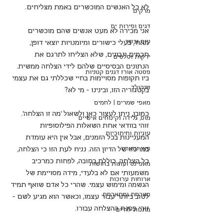
לא כל האנשים המוכשרים באמת מצליחים.
מרקים
דגים ופירות ים
אני מכירה לא מעט אנשים שהם מוכשרים 
עוף ובשר
מאוד, בעלי כישורים ומיומנויות יוצאי דופן, 
חכמים ונבונים, שלא הצליחו לתרגם את 
ירקות וסלטים
הנתונים הבסיסיים שלהם לידי הצלחה ממשית. 
פסטה אורז דגנים קטניות
ביו תקופות מסויימות בחיי שכללתי גם את עצמי 
שוקולד
בקטגוריה הזו, ובינינו - מי לא?
מאפי שמרים | לחמים
כמובן, ניתן לעצור כאן ולשאול 'מה זו הצלחה'. 
מוס, גלידה וקינוחים אישיים
זוהי בוודאי אחת השאלות הפילוסופיות 
עוגיות וחיתוכיות
המעניינות בכל הזמנים, אבל אין היא עומדת 
פאי וטארט
במרכזו של הדיון הזה. נניח לעת הזו כי הצלחה, 
כל הצלחה, כוללת בחובה, לפחות כמרכיב 
מאפינס ועוגות בחושות
משמעותי אם לא בלעדי, מידה מסויימת של 
ארוחות ערוכות
הגשמה ומימוש עצמי. שהרי כל אדם שואף תמיד 
מארחת ומתארחת
לטוב ביותר עבור עצמו, וכאשר הוא מגיע לשם – 
זוהי פסגת ההצלחה עבורו.
מתנות לחיים