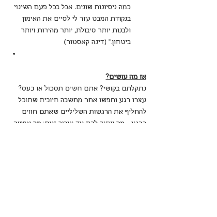
כמה ניסיונות שונים. אבל בכל פעם השינוי 
בנקודת המבט עזר לי לסיים את האימון 
ולבנות יותר סיבולת, יותר מהירות ויותר 
ביטחון." (דינה קאסטור)
אז מה עושים?
נתקלתם בקושי? אתם חשים תסכול או כעס? 
עצרו רגע וחפשו אחר מחשבה חיובית שתוכל 
להחליף את הרגשות השליליים שאתם חווים 
כרגע – מה יעזור לכם עד יעבור זעם; מה אפשר 
ללמוד; מהו האור שבקצה המנהרה; איך בכל זאת 
אפשר להכין מהלימון הזה לימונדה; מהם הדברים 
החיוביים בחייכם או בסביבתכם עליהם אפשר 
להכיר תודה גם ברגע קשה שכזה?
אמצו אל לבכם מחשבה חיובית אחת או יותר, 
תנו לה להאיר את יומכם, המשיכו איתה הלאה 
וקדימה תנו לה להוביל אתכם אל מעבר לקושי 
ותגלו שעשיתם צעד נוסף ומשמעותי בדרך 