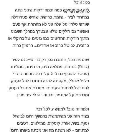
בלוג אוכל
לזה אני מוסיפה כמה וכמה ירקות שאני קונה 
לחיות את פורטו
במיוחד לציר - שומר, כרישה, שורש פטרוזילה, 
שורש סלרי, על אלה אני לא מוותרת אף פעם. 
ואפשר גם חלקים שלא אצטרך במהלך השבוע 
מתוך הירקות החדשים כמו גזעים של ברוקלי או 
כרובית, לב של כרוב או אחרים... הרעיון ברור.
שוטפת הכל, חותכת גס, רק כדי שייכנס לסיר 
(גדול!) בנוחות, ממלאה מים, מרתיחה, ממליחה 
(אפשר להוסיף גם 2-3 עלי דפנה וכמה גרגרי 
פלפל אנגלי), מקטינה להבה ונותנת לכל העסק 
להתבשל לפחות שעתיים. מסננת את כל העסק 
ומברכת על המוגמר, זהו זה, יש לי ציר מוכן.
ולמה זה טוב? למעשה, לכל דבר. 
בציר הזה אני משתמשת בהמשך היום לבישול 
(עוף, בשר, אורז, קוסקוס, ממולאים, רטבים 
למיניהם - לא משנה מה אני מכינה באותו היום) 