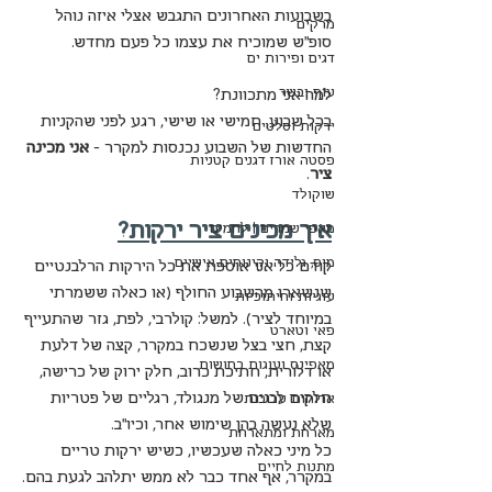
בשבועות האחרונים התגבש אצלי איזה נוהל 
מרקים
סופ"ש שמוכיח את עצמו כל פעם מחדש.
דגים ופירות ים
עוף ובשר
למה אני מתכוונת? 
בכל שבוע, חמישי או שישי, רגע לפני שהקניות 
ירקות וסלטים
החדשות של השבוע נכנסות למקרר - 
אני מכינה 
פסטה אורז דגנים קטניות
ציר
.
שוקולד
איך מכינים ציר ירקות?
מאפי שמרים | לחמים
מוס, גלידה וקינוחים אישיים
קודם כל אני אוספת את כל הירקות הרלבנטיים 
שנשארו מהשבוע החולף (או כאלה ששמרתי 
עוגיות וחיתוכיות
במיוחד לציר). למשל: קולרבי, לפת, גזר שהתעייף 
פאי וטארט
קצת, חצי בצל שנשכח במקרר, קצה של דלעת 
מאפינס ועוגות בחושות
או דלורית, חתיכת כרוב, חלק ירוק של כרישה, 
חלקים לבנים של מנגולד, רגליים של פטריות 
ארוחות ערוכות
שלא נעשה בהן שימוש אחר, וכיו"ב.
מארחת ומתארחת
כל מיני כאלה שעכשיו, כשיש ירקות טריים 
מתנות לחיים
במקרר, אף אחד כבר לא ממש יתלהב לגעת בהם.