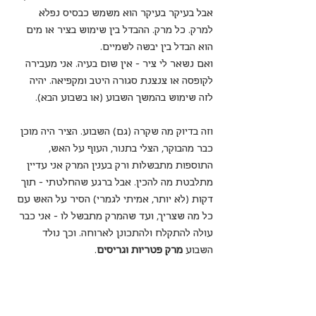
אבל בעיקר בעיקר הוא משמש כבסיס נפלא 
למרק. כל מרק. ההבדל בין שימוש בציר או מים 
הוא הבדל בין יבשה לשמיים.
ואם נשאר לי ציר - אין שום בעיה. אני מעבירה 
לקופסה או צנצנת סגורה היטב ומקפיאה. יהיה 
לזה שימוש בהמשך השבוע (או בשבוע הבא).
וזה בדיוק מה שקרה (גם) השבוע. הציר היה מוכן 
כבר מהבוקר, הצלי בתנור, העוף על האש, 
התוספות מתבשלות ורק בענין המרק אני עדיין 
מתלבטת מה להכין. אבל ברגע שהחלטתי - תוך 
דקות (לא יותר, אמיתי לגמרי) הסיר על האש עם 
כל מה שצריך, ועד שהמרק מתבשל לו - אני כבר 
עולה להתקלח ולהתכונן לארוחה. וכך נולד 
השבוע 
מרק פטריות וגריסים
.