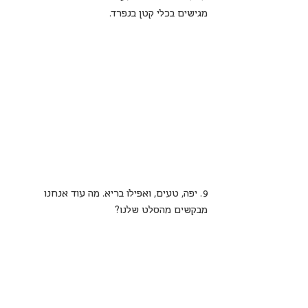
מגישים בכלי קטן בנפרד.
9. יפה, טעים, ואפילו בריא. מה עוד אנחנו 
מבקשים מהסלט שלנו?
http://bit.ly/2YF5xyT