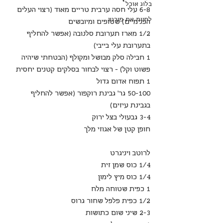
בלוג אוכל
6-8 עלי חסה ערבית טריים מאוד (רצוי העלים 
לחיות את פורטו
הפנימיים) שטופים ומיובשים
1/2 מארז תערובת סלנובה (אפשר להחליף 
בתערובת עלי בייבי)
1 חבילה סלק מבושל ומקולף (הבטחתי שיהיה 
פשוט וקל) - רצוי לבחור בסלקים קטנים יחסית
1 תפוח אדום גדול
50-100 גר' גבינת רוקפור (אפשר להחליף 
בגבינת עיזים)
3-4 גבעולי בצל ירוק
חופן קטן של אגוזי מלך
לרוטב ויניגרט
1/4 כוס שמן זית
1/4 כוס מיץ לימון
1 כפית שטוחה מלח
1/2 כפית פלפל שחור גרוס
2-3 שיני שום כתושות