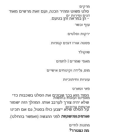
מרקים
סלט פשוט ומהיר הכנה, ועם זאת מרשים מאוד 
דגים ופירות ים
- הן במראה והן בטעם.
עוף ובשר
ירקות וסלטים
פסטה אורז דגנים קטניות
שוקולד
מאפי שמרים | לחמים
מוס, גלידה וקינוחים אישיים
עוגיות וחיתוכיות
פאי וטארט
הסוד הוא בכך שבונים את הסלט בשכבות כדי 
מאפינס ועוגות בחושות
שלא יהיה צורך לערבב אותו. המהלך הזה ישמור 
ארוחות ערוכות
על הסלט שלא ייצבע כולו בסגול, גם אם תכינו 
מארחת ומתארחת
אותו כמה שעות לפני ההגשה (ואפשר בהחלט).
מתנות לחיים
מה נצטרך?