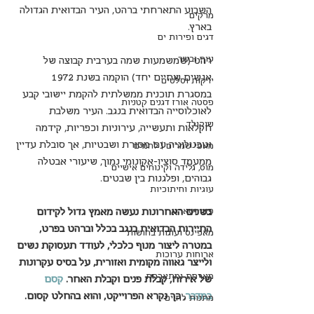
השבוע התארחתי ברהט, העיר הבדואית הגדולה 
מרקים
בארץ.
דגים ופירות ים
עוף ובשר
רהט (שמשמעות שמה בערבית קבוצה של 
אנשים שחיים יחד) הוקמה בשנת 1972 
ירקות וסלטים
במסגרת תוכנית ממשלתית להקמת יישובי קבע 
פסטה אורז דגנים קטניות
לאוכלוסייה הבדואית בנגב. העיר משלבת 
שוקולד
חקלאות ותעשייה, עירוניות וכפריות, קידמה 
וטכנולוגיה עם מסורת ושבטיות, אך סובלת עדיין 
מאפי שמרים | לחמים
ממעמד סוציו-אקונומי נמוך, שיעורי אבטלה 
מוס, גלידה וקינוחים אישיים
גבוהים, ופלגנות בין שבטים.
עוגיות וחיתוכיות
פאי וטארט
בשנים האחרונות נעשה מאמץ גדול לקידום 
התיירות הבדואית בנגב בכלל וברהט בפרט, 
מאפינס ועוגות בחושות
במטרה ליצור מנוף כלכלי, לעודד תעסוקת נשים 
ארוחות ערוכות
ולייצר גאווה מקומית ואזורית, על בסיס עקרונות 
מארחת ומתארחת
של אירוח, קבלת פנים וקבלת האחר. 
קסם 
במדבר
, כך נקרא הפרוייקט, והוא בהחלט קסום.
מתנות לחיים