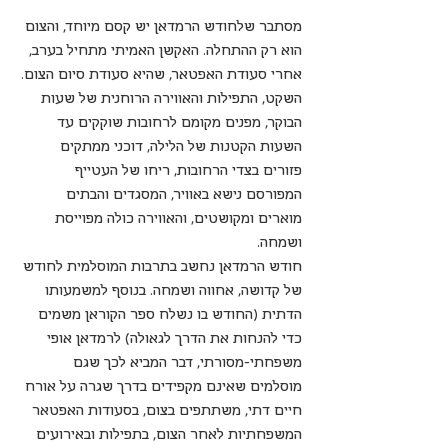
מסתבר שלחודש הרמדאן יש קסם מיוחד, והצום 
הוא רק ההתחלה. האקשן האמיתי מתחיל בערב, 
אחרי סעודת האפטאר, שהיא סעודת סיום הצום.
השקט, התפילות והאווירה הרוחנית של שעות 
הבוקר, מפנים מקומם לרחובות שוקקים עד 
השעות הקטנות של הלילה, דוכני ממתקים 
פזורים בצדי הרחובות, ריחו של העטייף 
המפורסם נישא באוויר, המסגדים והבתים 
מוארים ומקושטים, והאווירה כולה מפוייסת 
ושמחה.
חודש הרמדאן נחשב בתרבות המוסלמית לחודש 
של קדושה, אחווה ושמחה. בנוסף למשמעותו 
הדתית (החודש בו נשלח ספר הקוראן משמים 
כדי להנחות את הדרך לגאולה) לרמדאן אופי 
משפחתי-מסורתי, דבר המביא לכך שגם 
מוסלמים שאינם מקפידים בדרך שגרה על אורח 
חיים דתי, משתתפים בצום, בסעודות האפטאר 
המשפחתיות לאחר הצום, בתפילות ובאירועים 