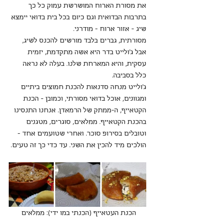
את מסורת הארוח המושרשת עמוק כל כך 
בתרבות הבדואית וגם כיום בכל בית בדואי יימצא 
שיג - אזור ארוח - מודרני. 
מסורתית, גברים בלבד מורשים להכנס לשיג, 
אבל ג'ולייט בדר היא אשה מתקדמת, יזמית 
עסקית, והיא המארחת שלנו. בעלה לא נראה 
כלל בסביבה.
ג'ולייט מנחה סדנאות להכנת חמוצים ביתיים 
ומגוונים, אוכל בדואי מסורתי, וכמובן - הכנת 
הקטאייף, ה-ממתק של הרמאדן. אנחנו התנסינו 
בהכנת הקטאייף. ממלאים, סוגרים, מטגנים 
וטובלים בסירופ סוכר. ואחרי שטועמים אחד - 
הולכים מיד להכין את השני. עד כדי כך זה טעים.
הכנת העטאייף (הכנתי במו ידי): ממלאים 