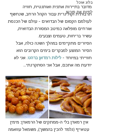
בלוג אוכל
מדובר בתיירות אתנית ואותנטית, חוויה 
לחיות את פורטו
תרבותית וקולינרית עבור הקהל הרחב, שנחשף 
לעולמם הקסום של הבדואים - עולם של הכנסת 
אורחים מופלאה כמיטב המסורת הבדואית, 
עשיר בריחות, טעמים וצבעים.
הסיורים מתקיימים במהלך השנה כולה, אבל 
הסיור המוצע למבקרים בימים הקרובים הוא 
חווייתי במיוחד - 
לילות רמדאן ברהט
. אני לא 
יודעת מה אתכם, אבל אני הסתקרנתי... 
אין רמאדן בלי ה-ממתקים של הרמאדן: מימין 
עטאייף (נלמד להכין בהמשך), משמאל עוואמה