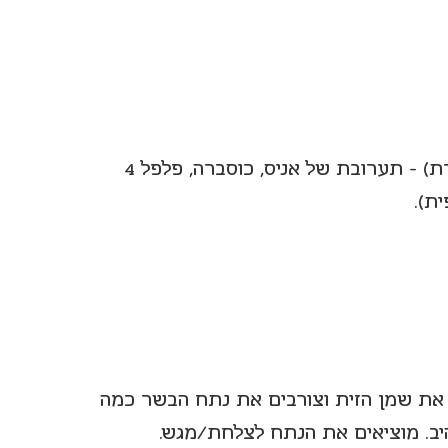
תבלינים נוספים (לא חובה אבל אני לא מוותרת) - תערובת של אניס, כוסברה, פלפל 4 
) את שמן הזית וצורבים את נתח הבשר כמה 
ב. מוציאים את הנתח לצלחת/מגש.