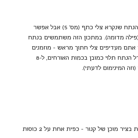
נתח שלם לצלי בתנור - אני הכי אוהבת את הנתח שנקרא צלי כתף (מס' 5) אבל אפשר 
כין גם עם מס' 4 (כתף מרכזי)  או מס' 6 (פילה מדומה). במתכון הזה משתמשים בנתח 
ם אתם מעדיפים צלי חתוך מראש - מוזמנים 
. גודל הנתח תלוי כמובן בכמות האורחים, ל-8 
2 כוסות ציר עוף/בקר או מים (אני משתמשת בציר מוכן של קנור - כפית אחת על 2 כוסות 