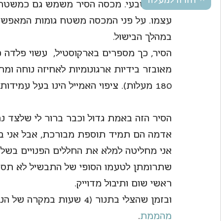
חזרה למעלה
באופן טבעי. מכסה הסיר משמש גם כמשטח לצ
עצמו. על פני המכסה משטח גומות המאפשר ש
במהלך הבישול. 
הסיר, כך מספרים בארקוסטיל,  עשוי פלדה פ
מאובזר בידיות ארגונומיות לאחיזה נוחה ומתא
180 מעלות). ציפוי האמייל הינו בעל עמידות גבוהה לשריטות, קל ונוח לניקוי.
הסיר הזה באמת גדול וכבר ברור לי שלצד נ
אדמה הם תמיד תוספת מבורכת, אבל אני באו
אני מחליטה למלא את החללים הפנויים בשלו
שתרומתן לטעמו הסופי של התבשיל לא תסולא 
ראשי שום ותיבול מדוייק.
ובזמן שהצלי בתנור (4 שעות במקרה של הנתח הגדול הזה) אני מספיקה להכין גם 
מהממת
.