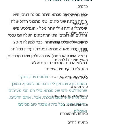
מרקים
בכל ארוחה בה סבתא היתה מכינה דגים, היא 
דגים ופירות ים
היתה מכינה שני סוגים, שני מתכוני הדגל שלה, 
עוף ובשר
שסימלו אותה אולי יותר מכל - הגפילטע פיש 
ירקות וסלטים
והדגים האדומים. שני המתכונים האלה הם נכסי 
צאן ברזל אצלנו במשפחה. כבר למעלה מ-20 
פסטה אורז דגנים קטניות
שנה עברו מאז שסבתא נפטרה, ועדיין בכל חג 
שוקולד
(ראש השנה או פסח) את השולחן שלנו מכבדים, 
מאפי שמרים | לחמים
במלוא הדרם, מתכוני הדגים 
שלה
.
מוס, גלידה וקינוחים אישיים
לגפילטע פיש הקדשתי 
פוסט נפרד
, וחוץ 
עוגיות וחיתוכיות
מהמתכון עצמו אין לי הרבה מה להוסיף. כמובן 
פאי וטארט
שהגפילטע פיש של סבתא שלי הם הכי טעימים 
מאפינס ועוגות בחושות
מכל אלה שאי פעם אכלתי, אבל... 
אתם יודעים... 
גפילטע פיש. בכל בית אשכנזי טוב מכינים 
ארוחות ערוכות
ואוכלים.
מארחת ומתארחת
מתנות לחיים