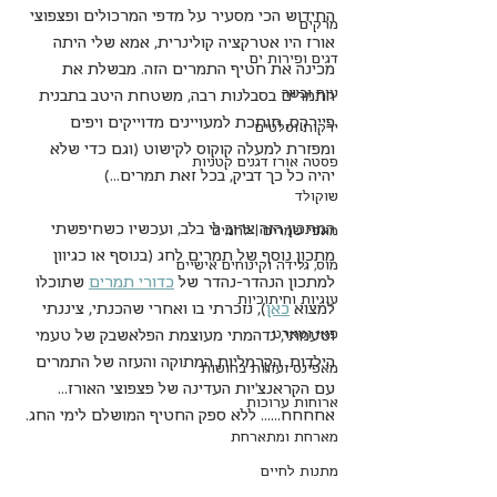
החידוש הכי מסעיר על מדפי המרכולים ופצפוצי 
מרקים
אורז היו אטרקציה קולינרית, אמא שלי היתה 
דגים ופירות ים
מכינה את חטיף התמרים הזה. מבשלת את 
עוף ובשר
התמרים בסבלנות רבה, משטחת היטב בתבנית 
פיירקס, חותכת למעויינים מדוייקים ויפים 
ירקות וסלטים
ומפזרת למעלה קוקוס לקישוט (וגם כדי שלא 
פסטה אורז דגנים קטניות
יהיה כל כך דביק, בכל זאת תמרים...)
שוקולד
המתכון הזה צרוב לי בלב, ועכשיו כשחיפשתי 
מאפי שמרים | לחמים
מתכון נוסף של תמרים לחג (בנוסף או כגיוון 
מוס, גלידה וקינוחים אישיים
למתכון הנהדר-נהדר של 
כדורי תמרים
 שתוכלו 
עוגיות וחיתוכיות
למצוא 
כאן
), נזכרתי בו ואחרי שהכנתי, ציננתי 
פאי וטארט
וטעמתי, נדהמתי מעוצמת הפלאשבק של טעמי 
הילדות. הקרמליות המתוקה והעזה של התמרים 
מאפינס ועוגות בחושות
עם הקראנצ'יות העדינה של פצפוצי האורז... 
ארוחות ערוכות
אחחחח...... ללא ספק החטיף המושלם לימי החג.
מארחת ומתארחת
מתנות לחיים