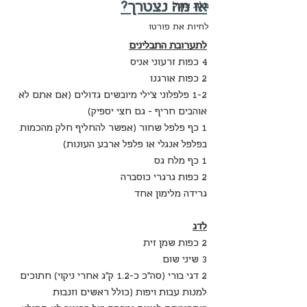
אז מה נצטרך?
בלוג אוכל
לחיות את פורטו
לתערובת התבלינים
4 כפות זרעוני אניס
2 כפות אורגנו
1-2 פלפלוני צ'ילי מיובשים גדולים (אם אתם לא 
אוהבים חריף - גם חצי יספיק)
1 כף פלפל שחור (אפשר להחליף חלק מהכמות 
בפלפל אנגלי או פלפל ארבע העונות)
1 כף מלח גס
2 כפות גרגרי כוסברה
גרידה מלימון אחד
לדג
2 כפות שמן זית
3 שיני שום
2 דגי בורי (סה"כ כ-1.2 ק"ג אחרי ניקוי) חתוכים 
למנות עבות ויפות (כולל ראשים וזנבות 