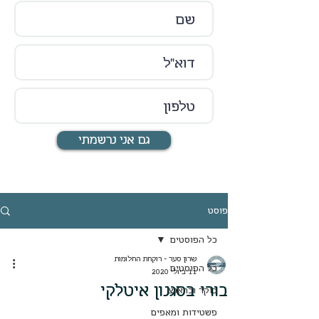
גם אני נרשמתי
פוסט
כל הפוסטים
שרון סער - רוקחת החלומות
כל הפוסטים
11 ביולי 2020
בורי בסגנון איטלקי
בוקר ובראנצ
פשטידות ומאפים