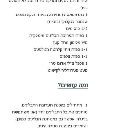
שתרומתם לטעם ומרקם של הרוטב לא תסולא 
בפז)
1 כוס פסאטה (מחית עגבניות חלקה מהסוג 
שנמכר בבקבוקי זכוכית)
1/2 כוס מים
1 כפית תערובת תבלינים איטלקית
מיץ מלימון אחד קטן
2-3 כפות זיתי קלמטה מגולענים
1-2 כפות צלפים
1 פלפל צ'ילי אדום טרי
מעט פטרוזיליה לקישוט
ומה עושים?
1.  מתחילים בהכנת תערובת התבלינים. 
טוחנים את כל התבלינים יחד (אני משתמשת 
בנינג'ה, אפשר גם במטחנת תבלינים כמובן). 
ושומרים בצנצנת סגורה היטב. 