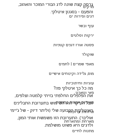
גרסה קצת שונה לדג הבורי המוכר והאהוב, 
מרקים
והפעם - בסגנון איטלקי.
דגים ופירות ים
עוף ובשר
ירקות וסלטים
פסטה אורז דגנים קטניות
שוקולד
מאפי שמרים | לחמים
מוס, גלידה וקינוחים אישיים
עוגיות וחיתוכיות
מה כל כך איטלקי פה?
פאי וטארט
את הפלפלים החלפתי בזיתי קלמטה וצלפים, 
מאפינס ועוגות בחושות
אבל העיקר הוא השימוש בתערובת התבלינים 
האיטלקית הקבועה שלי (וליתר דיוק - של ג'יימי 
ארוחות ערוכות
אוליבר). התערובת הזו משמשת אותי המון, 
מארחת ומתארחת
ולדגים היא פשוט מושלמת.
מתנות לחיים