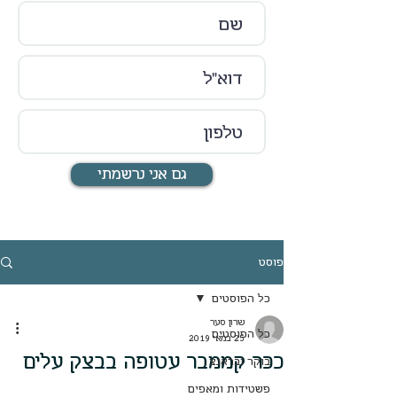
גם אני נרשמתי
פוסט
כל הפוסטים
שרון סער
כל הפוסטים
25 במאי 2019
ככר קממבר עטופה בבצק עלים
בוקר ובראנצ
פשטידות ומאפים