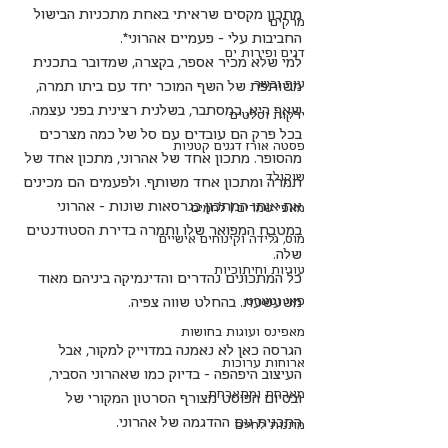
מתכון מקסים שראיתי באחת מתכניות הבישול 
מרקים
החביבות עלי - פעמיים אהרוני*. 
דגים ופירות ים
למי שלא מכיר אספר, בקצרה, שמדובר בתכנית 
עוף ובשר
משותפת של השף המוכר יחד עם ביתו תמרה, 
שאף היא, כמסתבר, בשלנית רצינית בפני עצמה.
ירקות וסלטים
בכל פרק הם עובדים עם סל של כמה מצרכים 
פסטה אורז דגנים קטניות
מהסופר. מתכון אחד של אהרוני, מתכון אחד של 
שוקולד
תמרה ומתכון אחד משותף. ולפעמים הם מכינים 
את אותו המתכון בגרסאות שונות - אהרוני 
מאפי שמרים | לחמים
במטבח המפואר שלו ותמרה בדירת הסטודנטים 
מוס, גלידה וקינוחים אישיים
שלה. 
עוגיות וחיתוכיות
כל המתכונים נהדרים והדינמיקה ביניהם מאוד 
פאי וטארט
משעשעת. בהחלט שווה צפיה.
מאפינס ועוגות בחושות
הגרסה כאן לא נאמנה במדוייק למקור, אבל 
ארוחות ערוכות
העיצוב היפהפה - בדיוק כמו שאהרוני הסביר, 
מארחת ומתארחת
ובסיום הפוסט מצורף הסרטון המקורי של 
התכנית עם ההדגמה של אהרוני.
מתנות לחיים