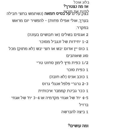
בלוג אוכל
אז מה נצטרך?
לחיות את פורטו
בצק עלים 
על בסיס חמאה
 (נשתמש בחצי חבילה 
בערך, אולי אפילו פחות) - להפשיר יום מראש 
במקרר.
2 אגסים בשלים (או חבושים בעונה)
1-2 יחידות של זנגביל מסוכר
1 כוס יין אדום יבש או חצי יבש (לא מתוק) מכל 
סוג שאוהבים
1/2 כפית מיץ לימון סחוט טרי
1 כפית סוכר
1 כוכב אניס (לא חובה)
2-3 גרגרי פלפל אנגלי גרוס 
1 ככר גבינת קממבר איכותית
4-5 יח' של אגוזי מקדמיה או 3-4 יח' של אגוזי 
ברזיל
1 ביצה להברשה
ומה עושים?