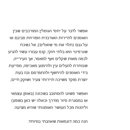
אפשר לדבר על יחסי הגומלין המורכבים שבין 
האומנים לתיירות האורבנית הפורחת סביבם או 
על גבם (תלוי את מי שואלים); אל נשכח 
שגרפיטי הוא בלתי חוקי, קנס עבורו עשוי להגיע 
לכמה מאות שקלים ואף למאסר, אך העירייה, 
שבוחרת להעלים עין ולהימנע מאכיפה, מסייעת 
בידי האומנים להיחשף ולהתפרסם ובה בעת 
יוצרת מוקד משיכה תיירותי צעיר ושוקק חיים;
ואפשר פשוט להסתובב בשכונה (באופן עצמאי 
או במסגרת סיור מודרך וכאלה יש כאן בשפע) 
וליהנות מכל העושר האומנותי שהיא מציעה. 
הנה כמה דוגמאות שאהבתי במיוחד.