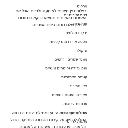
מרקים
בפלורנטין מצויות לא מעט גלריות, אבל את 
דגים ופירות ים
האמנות האמיתית תמצאו דווקא ברחובות - 
עוף ובשר
מוזיאון שלם תחת כיפת השמיים.
ירקות וסלטים
פסטה אורז דגנים קטניות
שוקולד
מאפי שמרים | לחמים
מוס, גלידה וקינוחים אישיים
עוגיות וחיתוכיות
פאי וטארט
מאפינס ועוגות בחושות
ארוחות ערוכות
מארחת ומתארחת
החל מסוף שנות ה־90 ותחילת שנות ה-2000 
החלו להופיע על קירות השכונה הוותיקה בגבול 
מתנות לחיים
תל אביב יפו עבודות ראשונות של אמנות 