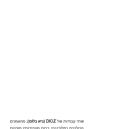
שתי עבודות של 
DIOZ (גיא בלום)
, מהאמנים 
הבולטים בפלורנטין. רבות מעבודותיו מציגות 