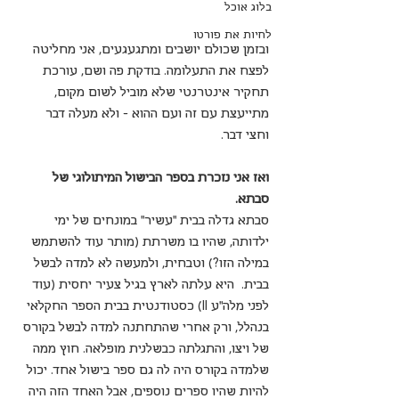
בלוג אוכל
לחיות את פורטו
ובזמן שכולם יושבים ומתגעגעים, אני מחליטה 
לפצח את התעלומה. בודקת פה ושם, עורכת 
תחקיר אינטרנטי שלא מוביל לשום מקום, 
מתייעצת עם זה ועם ההוא - ולא מעלה דבר 
וחצי דבר.
ואז אני נזכרת בספר הבישול המיתולוגי של 
סבתא.
סבתא גדלה בבית "עשיר" במונחים של ימי 
ילדותה, שהיו בו משרתת (מותר עוד להשתמש 
במילה הזו?) וטבחית, ולמעשה לא למדה לבשל 
בבית.  היא עלתה לארץ בגיל צעיר יחסית (עוד 
לפני מלה"ע II) כסטודנטית בבית הספר החקלאי 
בנהלל, ורק אחרי שהתחתנה למדה לבשל בקורס 
של ויצו, והתגלתה כבשלנית מופלאה. חוץ ממה 
שלמדה בקורס היה לה גם ספר בישול אחד. יכול 
להיות שהיו ספרים נוספים, אבל האחד הזה היה 