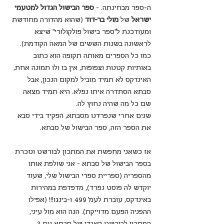
ה-ספר מבחינתה. - 
ספר הבישול הגדול למטעמי 
ישראל
 של 
מולי בר-דוד 
(שהוא מהדורה מחודשת 
ומעודכנת ל"ספר בישול פולקולורי" שיצא 
לראשונה בשנות הששים של המאה הקודמת).
כמו כל הספרים מאותה תקופה הוא כתוב 
באותיות קטנות וצפופות, אין בו ולו תמונה אחת, 
האינדקס לא תמיד מוביל למקום הנכון, אבל 
סבתא הסתדרה איתו נפלא. היא תמיד מצאה 
שם כל מה שהיה נחוץ לה.
שנים אחרי שנפרדנו מסבתא, הפקיד בידי סבא 
את הספר הזה, ספר הבישול של סבתא.
אז כשאני מחפשת את המתכון לבורשט ונזכרת 
בספר הבישול של סבתא - אני שולפת אותו 
מהספריה (ספריית ספרי הבישול שלי, שעוד 
יוקדש לה פוסט נפרד), מדפדפת במהירות 
באינדקס, עוברת לעמ' 499 ו-בינגו!!! (אפילו 
ההפניה הפעם מדוייקת). הנה הוא מול עיני, 
המתכון לבורשט האגדי של סבתא עם 3 