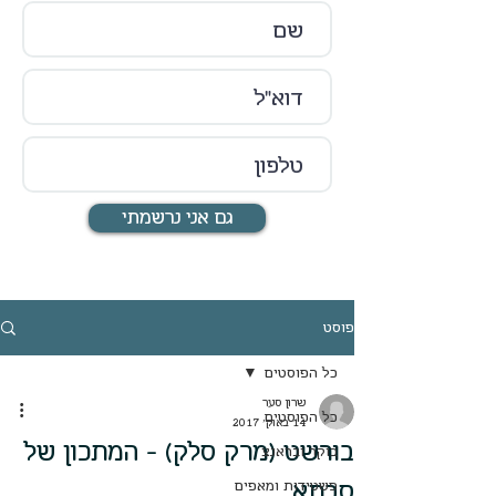
גם אני נרשמתי
פוסט
כל הפוסטים
שרון סער
כל הפוסטים
14 באוק׳ 2017
בורשט (מרק סלק) - המתכון של
בוקר ובראנצ
סבתא
פשטידות ומאפים