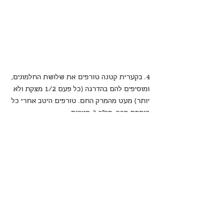
4. בקערית קטנה טורפים את שלושת החלמונים, 
ומוסיפים להם בהדרגה (כל פעם 1/2 מצקת ולא 
יותר) מעט מהמרק החם. טורפים היטב אחרי כל 
הוספת מרק, סה"כ 3 מצקות.
5. שופכים את תערובת החלמונים לתוך המרק 
החם ומערבבים היטב (בלנדר מוט יהיה מצויין גם 
כאן). טועמים ומתקנים תיבול. מצננים היטב 
ומגישים עם כף שמנת חמוצה.