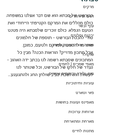
מרקים
הבורשט של סבתא הוא שם דבר אצלנו במשפחה.
דגים ופירות ים
כולם מהללים את המרקם הקטיפתי הייחודי ואת 
עוף ובשר
הטעם הנפלא. כולם זוכרים שלסבתא היה פטנט 
ירקות וסלטים
סודי להכנת הבורשט - תוספת של חלמונים 
שתרמו להסמכה, למרקם ולטעם, כמובן.
פסטה אורז דגנים קטניות
אבל מתכון מדוייק? הוראות הכנה? מבין כל 
שוקולד
המתכונים שסבתא רשמה לנו בכתב ידה האהוב - 
מאפי שמרים | לחמים
נעדר של חלקו של הבורשט, וכל שנותר לנו 
מוס, גלידה וקינוחים אישיים
לעשות הוא לשבת סביב שולחן החג ולהתגעגע...
עוגיות וחיתוכיות
פאי וטארט
מאפינס ועוגות בחושות
ארוחות ערוכות
מארחת ומתארחת
מתנות לחיים