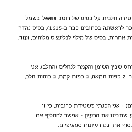
ידה חלבית על בסיס של רוטב בָּשָמֶל. בשמל 
הוא רוטב לבן מהמטבח הצרפתי הקלאסי (נזכר לראשונה בכתובים כבר ב-1615), בסיס נהדר 
ת אחרות, בסיס של מילוי לבלינצ'ס מלוחים, ועוד, 
חס שבין השומן והקמח לנוזלים (החלב). אני 
בחרתי בגרסה שקל מאוד לזכור - 2 מכל דבר: 2 כפות חמאה, 2 כפות קמח, 2 כוסות חלב, 
) - אני הכנתי פשטידת כרובית, כי זו 
 שתבינו את הרעיון - אפשר להחליף את 
וף אתן גם רעיונות ספציפיים.