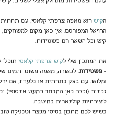
עולם הפשטידות מתחלק אצלי לשניים. קישים
לחיות את פורטו
ה
קיש
 הוא מאפה צרפתי קלאסי, עם תחתית וד
הרויאל המפורסם. אין כאן מקום למשחקים, ק
קיש וכל השאר הם פשטידות.
את המתכון שלי ל
קיש צרפתי קלאסי
 תוכלו 
- 
פשטידות
. לכאורה, מאפה פשוט ותמים של י
ומלואו. עם בצק בתחתית או בלעדיו, אם ירק
גבינות (וכבר כאן המבחר כמעט אינסופי) וב
ליצירתיות קולינארית במיטבה.
כשיש לכם מתכון בסיסי מנצח וטכניקה טובה -