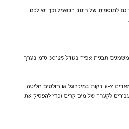
 2 מכל דבר ממשיך גם לתוספות של רוטב הבשמל וכך יש לכם 
1. מחממים תנור לחום בינוני (180 מעלות). משמנים תבנית אפיה בגודל 25*30 ס"מ בערך 
2.  מפרקים את הכרובית לפרחים בינוניים. מאדים 6-7 דקות במיקרוגל או חולטים חליטה 
ים. מעבירים לקערה של מים קרים (כדי להפסיק את 