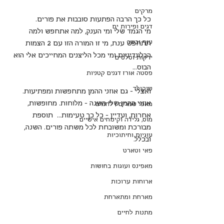
מרקים
כל כך הרבה הפתעות סובבות את פורים.
דגים ופירות ים
מי הגמד שלי ומי הענק, למה אתחפש ולמה 
עוף ובשר
תתחפש ענת, מי זו המורה הזו עם 2 הצמות 
הבלונדיניות ומי מכל הליצנים המחייכים אלי הוא 
ירקות וסלטים
הבוס...
פסטה אורז דגנים קטניות
שוקולד
ואצלי - גם אוזני ההמן מתחפשות ומפתיעות. 
אוזני ההמן שלי השנה - מלוחות. מחופשות, 
מאפי שמרים | לחמים
אחרות, ועדיין - כל כך טעימות...  תוספת 
מוס, גלידה וקינוחים אישיים
מבורכת ומשובחת לכל משתה פורים. השנה, 
עוגיות וחיתוכיות
ובכלל.
פאי וטארט
מאפינס ועוגות בחושות
ארוחות ערוכות
מארחת ומתארחת
מתנות לחיים