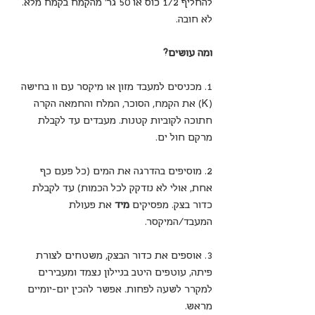
להחליף 1/2 כוס או 50 גר' מהקמח בקמח מלא. 
לא חובה.
ומה עושים?
1. מכניסים למעבד מזון או מיקסר עם וו בחישה 
(K) את הקמח, הסוכר, המלח והחמאה הקרה 
חתוכה לקוביות קטנות. מעבדים עד לקבלת 
מרקם חול ים.
2. מוסיפים בהדרגה את המים (כל פעם כף 
אחת, אולי לא נזדקק לכל הכמות) עד לקבלת 
כדור בצק. מפסיקים 
מיד
 את פעולת 
המעבד/המיקסר.
3. אוספים את כדור הבצק, משטחים לצורת 
פיתה, עוטפים היטב בניילון נצמד ומעבירים 
למקרר לשעה לפחות. אפשר להכין יום-יומיים 
מראש.