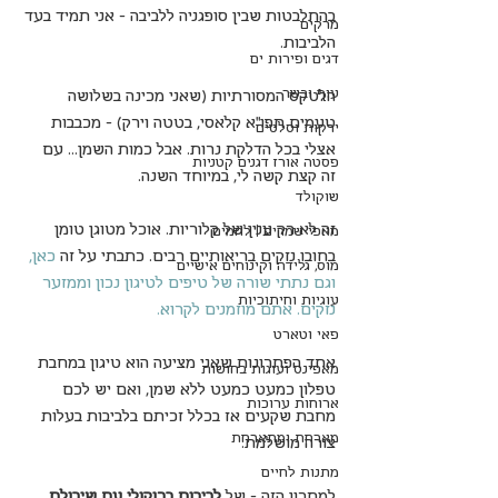
בהתלבטות שבין סופגניה ללביבה - אני תמיד בעד 
מרקים
הלביבות.
דגים ופירות ים
עוף ובשר
הלטקס המסורתיות (שאני מכינה בשלושה 
טעמים תפו"א קלאסי, בטטה וירק) - מכבבות 
ירקות וסלטים
אצלי בכל הדלקת נרות. אבל כמות השמן... עם 
פסטה אורז דגנים קטניות
זה קצת קשה לי, במיוחד השנה.
שוקולד
זה לא רק ענין של קלוריות. אוכל מטוגן טומן 
מאפי שמרים | לחמים
בחובו נזקים בריאותיים רבים. כתבתי על זה 
כאן
, 
מוס, גלידה וקינוחים אישיים
וגם נתתי שורה של 
טיפים לטיגון נכון וממזער 
עוגיות וחיתוכיות
נזקים
. אתם מוזמנים לקרוא.
פאי וטארט
אחד הפתרונות שאני מציעה הוא טיגון במחבת 
מאפינס ועוגות בחושות
טפלון כמעט כמעט ללא שמן, ואם יש לכם 
ארוחות ערוכות
מחבת שקעים אז בכלל זכיתם בלביבות בעלות 
מארחת ומתארחת
צורה מושלמת.
מתנות לחיים
למתכון הזה - של 
לביבות ברוקולי עם שיבולת 