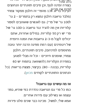
בלוג אוכל
בצורה זמינה לגוף, וכן סיבים תזונתיים הנחוצים 
לחיות את פורטו
לעיכול בריא. 13% מהפרי זה חלבון ממקור צמחי 
(מלבד גויאבה חלבון נמצא רק בתמרים – 2 גר' 
ל100 גר' של פרי). גם לאנשים שאוהבים לספור 
קלוריות אין מה להגיד נגד גויאבה: ב-100 גר' של 
פרי יש רק 50 קלוריות. במילים אחרות, אתם 
יכולים לקבל מ-2-3 גויאבות את המנה היומית 
של ויטמינים (עם רמת ספיגה הרבה יותר טובה 
מתוספים למיניהם), סיבים תזונתיים, חלבון 
צמחי, שומנים חיוניים – וכל זה מבלי לפגוע 
בספירת הקלוריות (להשוואה: בתפוח יש 60 
קלוריות, בבננה – 80). בקיצור, פצצת בריאות. (כל 
הנתונים התזונתיים לקוחים 
מכאן
).
אז מה עושים עם גויאבה? 
כמו כל פרי גם הגויאבה נהדרת כפי שהיא, בפני 
עצמה או בשילוב עם פירות אחרים.
אמא שלי, למשל,  מכינה כבר שנים סלט פירות 