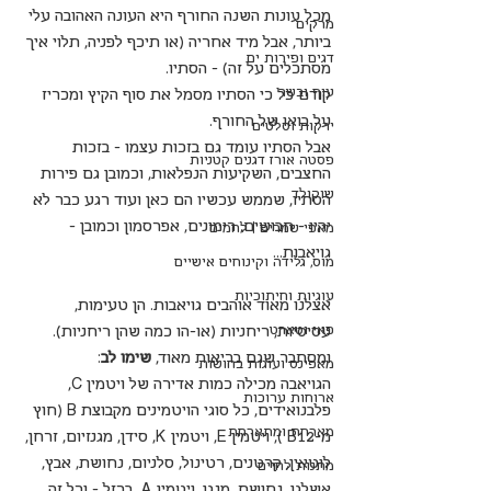
מכל עונות השנה החורף היא העונה האהובה עלי 
מרקים
ביותר, אבל מיד אחריה (או תיכף לפניה, תלוי איך 
דגים ופירות ים
מסתכלים על זה) - הסתיו.
עוף ובשר
קודם כל כי הסתיו מסמל את סוף הקיץ ומכריז 
על בואו של החורף.
ירקות וסלטים
אבל הסתיו עומד גם בזכות עצמו - בזכות 
פסטה אורז דגנים קטניות
החצבים, השקיעות הנפלאות, וכמובן גם פירות 
שוקולד
הסתיו, שממש עכשיו הם כאן ועוד רגע כבר לא 
יהיו - חבושים, רימונים, אפרסמון וכמובן - 
מאפי שמרים | לחמים
גויאבות...
מוס, גלידה וקינוחים אישיים
עוגיות וחיתוכיות
אצלנו מאוד אוהבים גויאבות. הן טעימות, 
פאי וטארט
עסיסיות, ריחניות (או-הו כמה שהן ריחניות). 
ומסתבר שגם בריאות מאוד, 
שימו לב
:
מאפינס ועוגות בחושות
הגויאבה מכילה כמות אדירה של ויטמין C, 
ארוחות ערוכות
פלבנואידים, כל סוגי הויטמינים מקבוצת B (חוץ 
מארחת ומתארחת
מ-B12 ), ויטמין E, ויטמין K, סידן, מגנזיום, זרחן, 
לוטאין, קרטנים, רטינול, סלניום, נחושת, אבץ, 
מתנות לחיים
אשלגן, נחושת, מנגן, ויטמין A, ברזל – וכל זה 