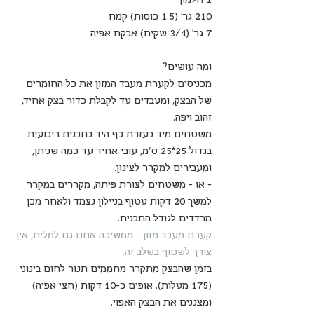
210 גר' (1.5 כוסות) קמח
7 גר' (3/4 שקית) אבקת אפיה
ומה עושים?
מכניסים לקערת מעבד המזון את כל החומרים 
של הבצק, ומעבדים עד לקבלת כדור בצק אחיד, 
זהוב ויפה. 
משטחים מיד בעזרת כף היד בתבנית ריבועית 
בגדול 25*25 ס"מ, עובי אחיד עד כמה שניתן, 
ומעבירים למקרר לצינון.
- או - משטחים לצורת פיתה, מקררים במקרר 
למשך 20 דקות עטוף בניילון נצמד ולאחר מכן 
מרדדים לגודל התבנית.
קערת מעבד מזון - ממשיכה אתנו גם למלית, אין 
צורך לשטוף בשלב זה.
בזמן שהבצק מתקרר מחממים תנור לחום בינוני 
(175 מעלות). אופים כ-10 דקות (חצי אפיה) 
ומצננים את הבצק האפוי. 