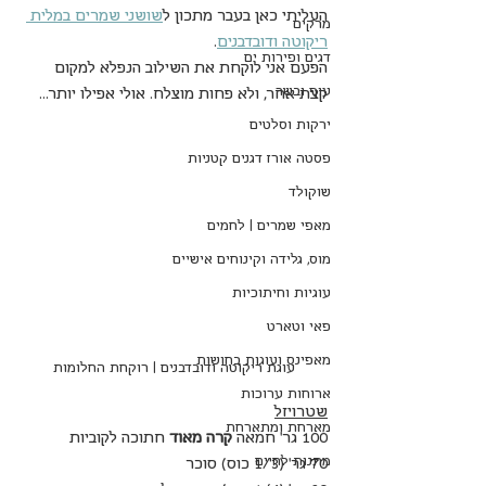
העליתי כאן בעבר מתכון ל
שושני שמרים במלית 
מרקים
ריקוטה ודובדבנים
.
דגים ופירות ים
הפעם אני לוקחת את השילוב הנפלא למקום 
עוף ובשר
קצת אחר, ולא פחות מוצלח. אולי אפילו יותר...
ירקות וסלטים
פסטה אורז דגנים קטניות
שוקולד
מאפי שמרים | לחמים
מוס, גלידה וקינוחים אישיים
עוגיות וחיתוכיות
פאי וטארט
מאפינס ועוגות בחושות
עוגת ריקוטה ודובדבנים | רוקחת החלומות
ארוחות ערוכות
שטרויזל
מארחת ומתארחת
100 גר' חמאה 
קרה מאוד
 חתוכה לקוביות
מתנות לחיים
70 גר' (1/3 כוס) סוכר