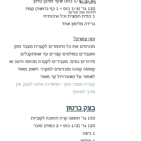
30 גר' (1/4 כוס) שקד מולבן טחון
בלוג אוכל
120 גר' (3/4 כוס + 1 כף גדושה) קמח
לחיות את פורטו
1 כפית תמצית וניל איכותית
גרידה מלימון אחד
ומה עושים?
מכניסים את כל החומרים לקערת מעבד מזון 
ומעבדים בפולסים קצרים עד שמתקבלים 
פירורים גסים. מעבירים לקערה מכוסה היטב או 
קופסה קטנה ומכניסים למקרר. חשוב מאוד 
לשמור על השטרויזל קר מאוד.
קערת מעבד מזון - ממשיכה אתנו לבצק, אין 
צורך לשטוף.
בצק ברטון
150 גר' חמאה קרה חתוכה לקוביות
120 גר' (1/2 כוס + 2 כפות) סוכר
1 ביצה
1 חלמון