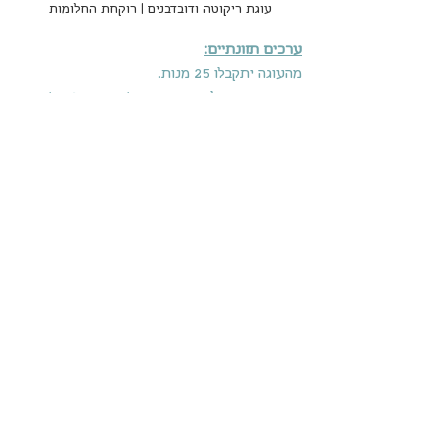
עוגת ריקוטה ודובדבנים | רוקחת החלומות
ערכים תזונתיים:
מהעוגה יתקבלו 25 מנות.
מנה = 243.3 קלוריות, 15.7 גר' שומן, 6.3 גר' 
חלבון, 19.3 גר' פחמימות, 66.7 מ"ג כולסטרול, 
0.3 גר' סיבים תזונתיים.
עוגת ריקוטה ודובדבנים | רוקחת החלומות