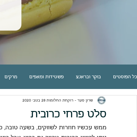
כל הפוסטים
בוקר ובראנצ
פשטידות ומאפים
מרקים
שרון סער - רוקחת החלומות
28 בנוב׳ 2020
פסטה אורז דגנים קטניות
שוקולד
מאפי שמרים | לחמי
סלט פרחי כרובית
פאי וטארט
מאפינס ועוגות בחושות
ארוחות ערוכות
ממש עכשיו חוזרות לשווקים, בשעה טובה, כרו