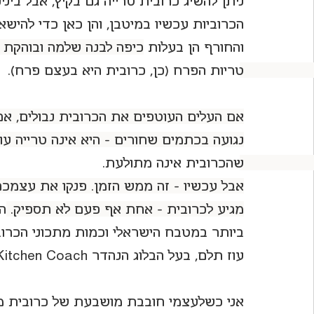
ניתן להשיג כרובית טרייה גם בקיץ, אבל בינינו
הכרוביות עכשיו במיטבן, והן כאן כדי להיש
לחיות את פורטו
והחורף הן בעלות 
כיפה לבנה שלמה ובוהקת 
טריות הפרח (כן, כרובית היא בעצם פרח). 
אם העלים העוטפים את הכרובית נבולים, אם
נגועה בכתמים שחורים - היא אינה טרייה עוד
שהכרובית אינה מתולעת. 
אבל עכשיו - זה ממש הזמן. פנקו את עצמכם 
מגיע לכרובית - אחת אף פעם לא תספיק. 
ה
ביותר במטבח הישראלי וכמות מתכוני הכרוב
עוז תלם, בעל הבלוג הנהדר The Kitchen Coach, אף הקדיש לכרובית ספר שלם.
אני כשלעצמי חובבת מושבעת של כרובית מי