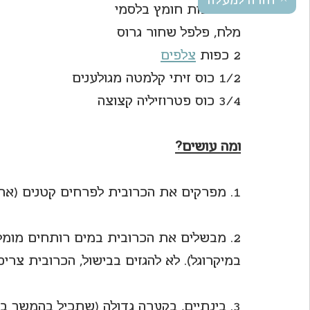
חזרה למעלה
1-2 כפות חומץ בלסמי
מלח, פלפל שחור גרוס
2 כפות 
צלפים
1/2 כוס זיתי קלמטה מגולענים
3/4 כוס פטרוזיליה קצוצה
ומה עושים?
1. מפרקים את הכרובית לפרחים קטנים (את הגזע והעלים אפשר לשמור להכנת ציר ירקות).
במיקרוגל). לא להגזים בבישול, הכרובית צרי
3. בינתיים, בקערה גדולה (שתכיל בהמשך ב