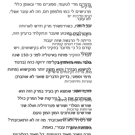
מימיים מדי לטעמי, ספוגיים מדי ובאופן כללי 
מרקים
מרגישים לי כמו מלפפון חם, וזה לא עובר אצלי, 
דגים ופירות ים
לא עובר.
עוף ובשר
ובכל זאת, כשחיפשתי מרק חדש לארוחה 
האיטלקית בשבוע שעבר ונתקלתי ברעיון הזה, 
ירקות וסלטים
הייתה לי הרגשה שזה יעבוד. 
פסטה אורז דגנים קטניות
קודם כל כי מדובר בזוקיני ולא בקישואים, ויש 
שוקולד
הבדל. הזוקיני 
פותח באיטליה לפני כ-150 שנה 
בלבד. הוא מאופיין בקליפה ירוקה כהה (בניגוד 
מאפי שמרים | לחמים
לקישוא הבהיר) והוא מוצק יותר מהקישוא (פחות 
מוס, גלידה וקינוחים אישיים
מימי וספוגי, בדיוק הדברים שאני לא אוהבת).
עוגיות וחיתוכיות
פאי וטארט
הדבר השני שמצא חן בעיני במרק הזה הוא 
שטוחנים את כ....ל הירקות של המרק כולל 
מאפינס ועוגות בחושות
שורש הסלרי ושורש פטרוזיליה ואלה שני 
ארוחות ערוכות
שורשים שנותנים המון המון טעם. 
מארחת ומתארחת
אז ניסיתי ולא התאכזבתי. מה זה לא התאכזבתי? 
הפתעה ענקית עבורי, באמת.
מתנות לחיים
מרק עשיר מאוד בטעמים, דל מאוד בקלוריות, 