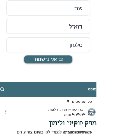
גם אני נרשמתי
פוסט
כל הפוסטים
שרון סער - רוקחת החלומות
כל הפוסטים
24 בנוב׳ 2020
מרק זוקיני ולימון
בוקר ובראנצ
קישואים ואני זה לגמרי לא. בשום צורה. הם 
פשטידות ומאפים