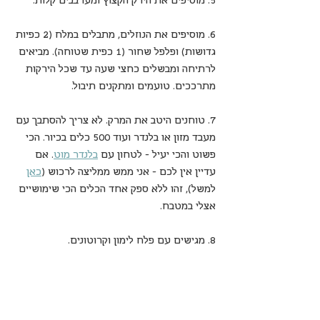
5. מוסיפים את הירק הקצוץ ומערבבים קלות.
6. מוסיפים את הנוזלים, מתבלים במלח (2 כפיות 
גדושות) ופלפל שחור (1 כפית שטוחה). מביאים 
לרתיחה ומבשלים כחצי שעה עד שכל הירקות 
מתרככים. טועמים ומתקנים תיבול.
7. טוחנים היטב את המרק. לא צריך להסתבך עם 
מעבד מזון או בלנדר ועוד 500 כלים בכיור. הכי 
פשוט והכי יעיל - לטחון עם 
בלנדר מוט
. אם 
עדיין אין לכם - אני ממש ממליצה לרכוש (
כאן
למשל), זהו ללא ספק אחד הכלים הכי שימושיים 
אצלי במטבח.
8. מגישים עם פלח לימון וקרוטונים.