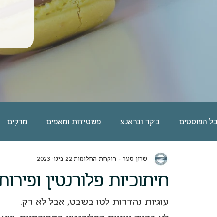
כל הפוסטים
בוקר ובראנצ
פשטידות ומאפים
מרקים
שרון סער - רוקחת החלומות
22 בינו׳ 2023
פסטה אורז דגנים קטניות
שוקולד
מאפי שמרים | לחמי
חיתוכיות פלורנטין ופירות
פאי וטארט
מאפינס ועוגות בחושות
ארוחות ערוכות
עוגיות נהדרות לטו בשבט, אבל לא רק. 