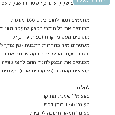
חזרה למעלה
10 גר' (1 שקיק או 1 כף שטוחה) אבקת אפייה
מחממים תנור לחום בינוני 180 מעלות
מכניסים את כל חומרי הבצק למעבד מזון ו
מוסיפים מעט מי קרח (כפית עד כף).
משטחים מיד בתחתית התבנית (אין צורך לק
ובלבד שעובי הבצק יהיה כמה שיותר אחיד.
מכניסים את הבצק לתנור החם לחצי אפייה (10-12 דקות).
מוציאים מהתנור (לא מכבים אותו) ומצננים
למלית
250 מ"ל שמנת מתוקה
90 גר' (1/4 כוס) דבש
50 גר' חמאה חתוכה לקוביות