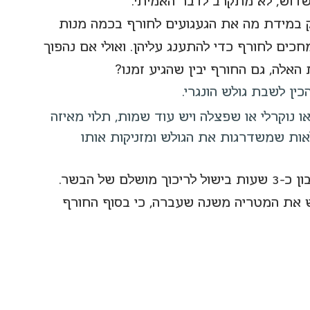
דשדוש, לא מתקרב לדבר האמיתי.
ק במידת מה את הגעגועים לחורף בכמה מנות 
ים לחורף כדי להתענג עליהן. ואולי אם נהפוך 
האלה, גם החורף יבין שהגיע זמנו?
ין לשבת גולש הונגרי.
ו נוקרלי או שפצלה ויש עוד שמות, תלוי מאיזה 
אות שמשדרגות את הגולש ומזניקות אותו 
זה לא מתכון מסובך, ממש לא, רק קחו בחשבון כ-3 שעות בישול לריכוך מושלם של הבשר. 
פש את המטריה משנה שעברה, כי בסוף החורף 