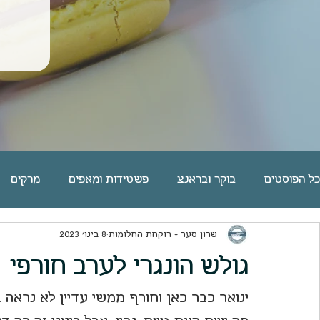
כל הפוסטים
בוקר ובראנצ
פשטידות ומאפים
מרקים
שרון סער - רוקחת החלומות
8 בינו׳ 2023
פסטה אורז דגנים קטניות
שוקולד
מאפי שמרים | לחמי
גולש הונגרי לערב חורפי
פאי וטארט
מאפינס ועוגות בחושות
ארוחות ערוכות
ינואר כבר כאן וחורף ממשי עדיין לא נראה ב