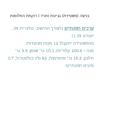
בניצה (פשטידת) גבינות ותרד | רוקחת החלומות
ערכים תזונתיים
 (לצורך החישוב: בולגרית 5%, 
יוגורט 1.5%)
מהפשטידה יתקבלו 12 מנות מכובדות.
מנה = 200.8 קלוריות, 10.3 גר' שומן, 9.9 גר' 
חלבון, 16.2 גר' פחמימות, 82 מ"ג כולסטרול, 0.7 
סיבים תזונתיים.
בניצה (פשטידת) גבינות ותרד | רוקחת החלומות