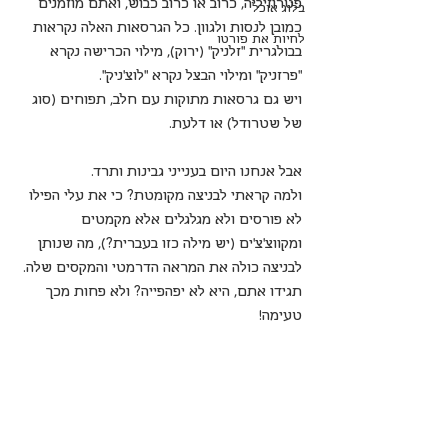
פטרוזיליה, כרוב או כרוב כבוש, ואתם מוזמנים 
בלוג אוכל
כמובן לנסות ולגוון. כל הגרסאות האלה נקראות 
לחיות את פורטו
בבולגרית "זלניק" (ירוק), מילוי הכרישה נקרא 
"פרזניק" ומילוי הבצל נקרא "לוצ'ניק".
ויש גם גרסאות מתוקות עם חלב, תפוחים (סוג 
של שטרודל) או דלעת.
אבל אנחנו היום בענייני גבינות ותרד. 
ולמה קראתי לבניצה מקומטת? כי את עלי הפילו 
לא פורסים ולא מגלגלים אלא מקמטים 
ומקווצ'צ'ים (יש מילה כזו בעברית?), מה שנותן 
לבניצה כולה את המראה הדרמטי והמקסים שלה. 
תגידו אתם, היא לא יפהפייה? ולא פחות מכך 
טעימה!