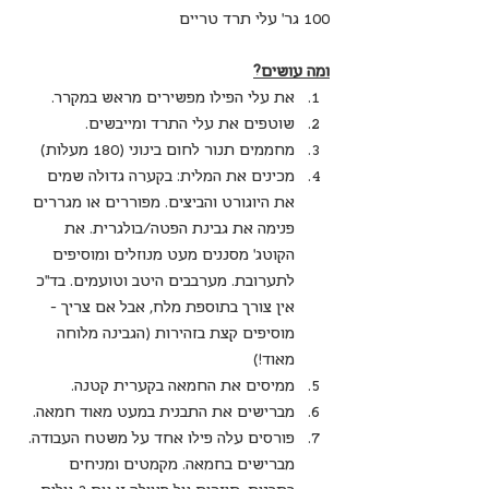
100 גר' עלי תרד טריים
ומה עושים?
את עלי הפילו מפשירים מראש במקרר.
שוטפים את עלי התרד ומייבשים.
מחממים תנור לחום בינוני (180 מעלות)
מכינים את המלית: בקערה גדולה שמים 
את היוגורט והביצים. מפוררים או מגררים 
פנימה את גבינת הפטה/בולגרית. את 
הקוטג' מסננים מעט מנוזלים ומוסיפים 
לתערובת. מערבבים היטב וטועמים. בד"כ 
אין צורך בתוספת מלח, אבל אם צריך - 
מוסיפים קצת בזהירות (הגבינה מלוחה 
מאוד!)
ממיסים את החמאה בקערית קטנה.
מברישים את התבנית במעט מאוד חמאה.
פורסים עלה פילו אחד על משטח העבודה. 
מברישים בחמאה. מקמטים ומניחים 