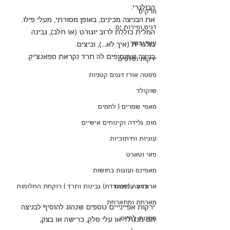
הבולגרי.
מרקים
את הבניצה מכינים, באופן מסורתי, מעלי פילו.
דגים ופירות ים
המלית כוללת לרוב יוגורט (או חלב), גבינה 
עוף ובשר
בולגרית (איך לא...), וביצים. 
בניצה שמוסיפים לה תרד נקראת ספאנצ'יק. 
ירקות וסלטים
פסטה אורז דגנים קטניות
שוקולד
מאפי שמרים | לחמים
מוס, גלידה וקינוחים אישיים
עוגיות וחיתוכיות
פאי וטארט
מאפינס ועוגות בחושות
ארוחות ערוכות
בניצה (פשטידת) גבינות ותרד | רוקחת החלומות
מארחת ומתארחת
ירקות אפיינייים נוספים שנהוג להוסיף לבניצה 
מתנות לחיים
הם מנגולד או עלי סלק, כרישה או בצק, 