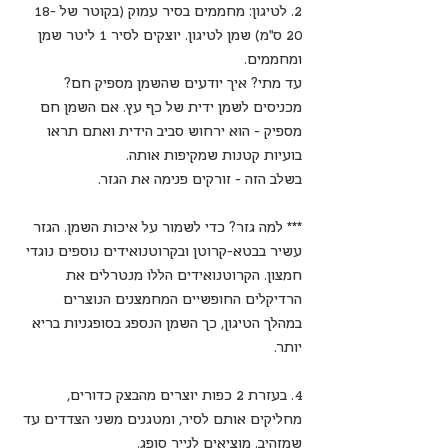
2. לטיגון: מחממים בסיר עמוק (בקוטר של 18-
20 ס"מ) שמן לטיגון. יוצקים לסיר 1 ליטר שמן 
ומחממים.
עד מתי? איך יודעים שהשמן מספיק חם? 
מכניסים לשמן ידית של כף עץ. אם השמן חם 
מספיק - הוא ירחוש סביב הידית ואתם תראו 
בועיות קטנות שמקיפות אותה. 
בשלב הזה - זורקים פנימה את הגזר.
*** למה גזר? כדי לשמור על איכות השמן. הגזר 
עשיר בבטא-קרוטן ובקרוטנואידים נוספים נוגדי 
חמצון. הקרוטנואידים הללו מנטרלים את 
הרדיקלים החופשיים המחמצנים הנוצרים 
במהלך הטיגון, כך השמן הנספג בסופגניות בריא 
יותר.
4. בעזרת 2 כפות יוצרים מהבצק כדורים, 
מחליקים אותם לסיר, ומטגנים משני הצדדים עד 
שמזהיב. מוציאים לנייר סופג.