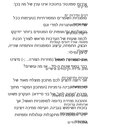
אירוח ספונטני בחנוכה אינו ענין של מה בכך.
מרקים
דגים ופירות ים
סופגניות השמרים המסורתיות (טעימות ככל 
עוף ובשר
שיהיו) מאתגרות למדי וגם 
הבשלניות.ים/אופות.ים המנוסים ביותר יזדקקו 
ירקות וסלטים
לכמה שעות של הערכות מראש לצורך הכנת 
פסטה אורז דגנים קטניות
הבצק, התפחה, עיצוב הסופגניות והתפחה שנייה, 
שוקולד
טיגון ומילוי. 
את סופגניות האשל (מוזרות הצורה… ;-) מיצינו 
מאפי שמרים | לחמים
כבר בסוף שנות ה-70… אז מה עושים?
מוס, גלידה וקינוחים אישיים
עוגיות וחיתוכיות
אני רוצה להציע לכם מתכון מוצלח מאוד של 
פאי וטארט
סופגניות גבינה גרמניות (המתכון המקורי מתוך 
סדרת “מתוק לחג” של בני סיידא). העקרון פשוט 
מאפינס ועוגות בחושות
וההכנה מהירה בדומה לסופגניות האשל, אך 
ארוחות ערוכות
בזכות השימוש בגבינה, העיסה סמיכה ויציבה 
מארחת ומתארחת
יותר והסופגניות מתקבלות עגלגלות ומפתות 
במיוחד. 
מתנות לחיים