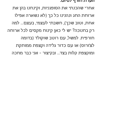
הערת חורף לסיום:
אחרי שהכנתי את הסופגניות, וקינחנו בהן את 
ארוחת החג ונהנינו כל כך (לא נשארה אפילו  
אחת, וטוב שכך), חשבתי לעצמי, בעצם... למה 
רק בחנוכה? יש לי כאן קינוח מקסים לכל ארוחה 
חורפית. למשל, עם רוטב שוקולד (בדומה 
לצ'ורוס) או עם כדור גלידה וקצפת ממותקת 
ומוקצפת קלות בצד... ובקיצור - אני כבר מחכה 
לשבת החורפית הבאה כדי לשחזר את ההצלחה.