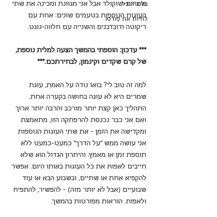
שמרים-שוקולד אבל אני מגוונת ומכינה את שתי 
בלוג אוכל
העוגות הנוספות בטעמים שונים: אחת עם 
לחיות את פורטו
ריקוטה ודובדבנים והשנייה עם חלווה-נוגט.
*** עדכון: הוספתי בהמשך הצעה למלית נוספת, 
של קרם שקדים וקינמון, לבחירתכם.***
למה זה טוב לי? בואו נודה על האמת, עוגת 
שמרים היא לא עוגה בחושה בקערה אחת. 
התהליך כאן קצת יותר מורכב והרבה יותר ארוך 
ואם אני כבר נכנסת להרפתקה הזו, מתאמצת 
ומקדישה את הזמן - את שתי העוגות הנוספות 
אני עושה ממש "על הדרך" כמעט-כמעט ללא 
תוספת זמן או מאמץ. והיתרון הגדול הוא שלא 
חייבים לאפות את כל העוגות באותו היום. אפשר 
להקפיא אחת או שתיים, ובשבוע הבא או עוד 
שבועיים (אבל לא יותר מזה) - להפשיר, להתפיח 
ולאפות. הוראות מפורטות בהמשך.