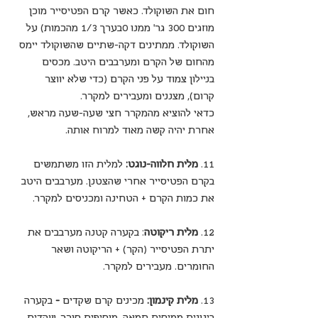
חום את השוקולד. כאשר קרם הפטיסייר מוכן 
מוזגים 300 גר' ממנו 0בערך 1/3 מהכמות) על 
השוקולד. ממתינים דקה-שתיים שהשוקולד יימס 
מהחום של הקרם ומערבבים היטב. מכסים 
בניילון צמוד על פני הקרם (כדי שלא יווצר 
קרום), מצננים ומעבירים למקרר.
כדאי להוציא מהמקרר חצי שעה-שעה מראש, 
אחרת יהיה קשה מאוד למרוח אותה.
11. 
מלית חלווה-נוגט: 
למלית הזו משתמשים 
בקרם הפטיסייר אחרי שהצטנן. מערבבים היטב 
את כמות הקרם + הטחינה ומכניסים למקרר.
12. 
מלית ריקוטה
: בקערה קטנה מערבבים את 
יתרת הפטיסייר (הקר) + הריקוטה ושאר 
החומרים. מעבירים למקרר.
13. 
מלית קינמון: 
מכינים קרם שקדים
 - 
בקערה 
בינונית ממיסים חמאה, מוסיפים סוכר, שקדים 