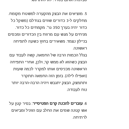
5. מוציאים את הבצק מהקערה למשטח מקומח. 
מחלקים ל-3 כדורים שווים בגודלם (משקל כל 
כדור יהיה בערך 350 גר'. מקמחים כל כדור. 
מניחים על מגש עם מרווח בין הכדורים ומכסים 
בניילון נצמד. משאירים בחוץ כשעה לתפיחה 
ראשונה.
בגלל הכמות הרבה של החמאה, קשה לעבוד עם 
הבצק כשהוא לא ממש קר, ולכן, אחרי התפיחה 
הראשונה מכניסים אותו למקרר לכמה שעות 
(ואפילו לילה). בזמן הזה החמאה תתקרר 
ותתמצק, הבצק יתגבש ויהיה הרבה-הרבה יותר 
נוח לעבודה.
6. 
עוברים להכנת קרם הפטיסייר
: בסיר קטן על 
אש קטנה שמים את החלב עם הווניל ומביאים 
לרתיחה.