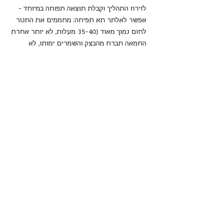
לזירוז התהליך וקבלת תוצאה תפוחה במיוחד - 
אפשר לאלתר תא תפיחה: מחממים את התנור 
לחום נמוך מאוד (35-40 מעלות, לא יותר אחרת 
החמאה תברח מהבצק והשמרים ימותו, לא 
עלינו...). בתחתית התנור שמים תבנית או קערה 
עם מים רותחים. מכניסים את העוגות לתנור עד 
שהן תופחות. מוציאים מהתנור. 
17. 
מברישים
 את העוגות בעדינות רבה 
בתערובת של ביצה טרופה עם 1 כף מים קרים.
18. 
אפיה:
 מחממים תנור לחום בינוני (175 
מעלות). מכניסים את העוגות ואופים כ-30 דקות.