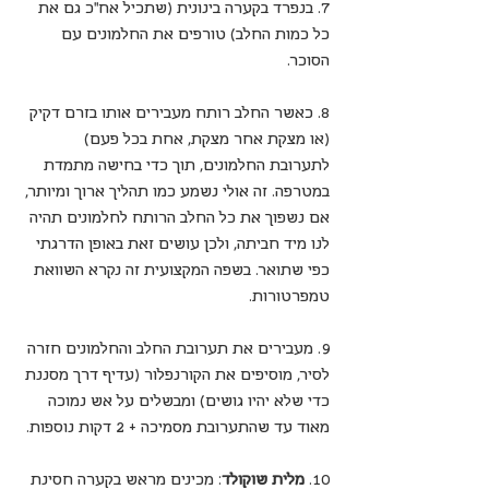
7. בנפרד בקערה בינונית (שתכיל אח"כ גם את 
כל כמות החלב) טורפים את החלמונים עם 
הסוכר.
8. כאשר החלב רותח מעבירים אותו בזרם דקיק 
(או מצקת אחר מצקת, אחת בכל פעם) 
לתערובת החלמונים, תוך כדי בחישה מתמדת 
במטרפה. זה אולי נשמע כמו תהליך ארוך ומיותר, 
אם נשפוך את כל החלב הרותח לחלמונים תהיה 
לנו מיד חביתה, ולכן עושים זאת באופן הדרגתי 
כפי שתואר. בשפה המקצועית זה נקרא השוואת 
טמפרטורות.
9. מעבירים את תערובת החלב והחלמונים חזרה 
לסיר, מוסיפים את הקורנפלור (עדיף דרך מסננת 
כדי שלא יהיו גושים) ומבשלים על אש נמוכה 
מאוד עד שהתערובת מסמיכה + 2 דקות נוספות.
10. 
מלית שוקולד
: מכינים מראש בקערה חסינת 