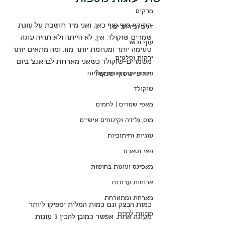
מרקים
החורף סוף סוף כאן, ואני מיד חושבת על עוגת 
דגים ופירות ים
שמרים שוקולד. אין, לא הייתה ולא תהיה עוגה 
עוף ובשר
טעימה יותר ומנחמת יותר מזו. ומה מתאים יותר 
ירקות וסלטים
משמרים-שוקולד כשאני מארחת לבראנצ' ביום 
חורפי שטוף שמש?
פסטה אורז דגנים קטניות
שוקולד
מאפי שמרים | לחמים
מוס, גלידה וקינוחים אישיים
עוגיות וחיתוכיות
פאי וטארט
מאפינס ועוגות בחושות
ארוחות ערוכות
מארחת ומתארחת
כמות הבצק וגם כמות המלית יספיקו ליותר 
מתנות לחיים
מעוגה אחת. אפשר כמובן להכין 3 עוגות 