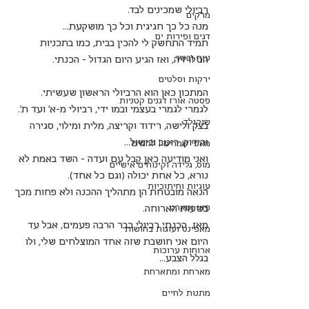
רביולי שמכינים לבד. 
מרקים
מנה כל כך חגיגית וכל כך מושקעת... 
דגים ופירות ים
תמיד התחשק לי להכין בבית, כמו בתכניות 
עוף ובשר
הטלויזיה, ואז הגיע היום הגדול - הכנתי. 
ירקות וסלטים
המתכון כאן הוא הרביולי הראשון שעשיתי. 
פסטה אורז דגנים קטניות
לגמרי לגמרי בעצמי ובמו ידי, רביולי מ-א’ ועד ת’. 
שוקולד
בצק ולישה, רידוד וקריצה, מלית ומילוי, סגירה 
והידוק, רוטב ובישול…  
מאפי שמרים | לחמים
ואני מודיעה כאן קבל עם ועדה – השד באמת לא 
מוס, גלידה וקינוחים אישיים
נורא, כל אחת יכולה (וגם כל אחד). 
עוגיות וחיתוכיות
הנאה מובטחת הן מתהליך ההכנה ולא פחות מכך 
פאי וטארט
בשעות הארוחה. 
מאז  הכנתי רביולי כבר הרבה פעמים, אבל עד 
מאפינס ועוגות בחושות
היום אני חושבת שזה אחד המוצלחים שלי, ולו 
ארוחות ערוכות
בגלל הצבע...
מארחת ומתארחת
מתנות לחיים