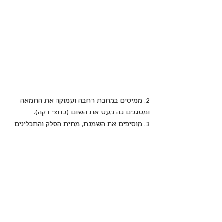
2. ממיסים במחבת רחבה ועמוקה את החמאה 
ומטגנים בה מעט את השום (כחצי דקה).
3. מוסיפים את השמנת, מחית הסלק והתבלינים 
ומבשלים על אש נמוכה עד שהשמנת מסמיכה.
4. מורידים מהאש, מוסיפים את הגבינות 
ומערבבים עד להמסה מוחלטת. עד כאן אפשר 
להכין מראש.
להגשה
ממש לפני ההגשה, הרגע שחיכינו לו – בישול 
הרביולי.  