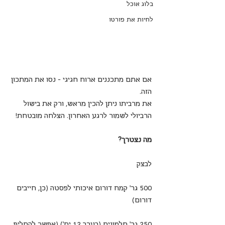
בלוג אוכל
לחיות את פורטו
אם אתם מתכננים ארוח חגיגי – נסו את המתכון 
הזה. 
את מרביתו ניתן להכין מראש, ורק את בישול 
הרביולי לשמור לרגע האחרון. הצלחה מובטחת!
מה נצטרך?
לבצק
500 גר’ קמח דורום איכותי לפסטה (כן, חייבים 
דורום)
250 גר’ חלמונים (בערך 12 יח’) (אפשר להחליף 