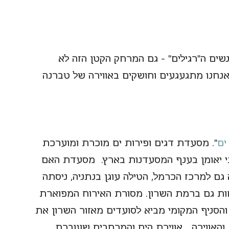
האנשים ה"רגילים" - גם המרחק הקטן הזה לא 
חנו מתגעגעים וחושקים באווירה של טברנה 
ים
". מסעדת דגים ופירות ים מוכרת ומוערכת 
 כמעט בלתי יאומן בענף המסעדנות בארץ.  מסעדת האם 
גם למרכז הכרמל, הטילה עוגן בנתניה, ניסתה 
חות גם ברמת השרון. מסורת האירוח המפוארת 
סניף המקומי מביא לסועדים מאזור השרון את 
האווירה... אווירת הים והמרחבים שעוברת, 