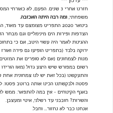
*** עדכון ***
חזרנו אחרי 3 שנים. הפעם, לא כאור
לחיות את פורטו
משפחתי, 
ומה רבה היתה האכזבה. 
בינואר 2020 התפריט מצומצם עד מאו
הצדפות ופירות הים מינימליים וגם מבחר הדג
ההגינות לאמר היה עשוי היטב, אם כי בתחו
ירוקה בלבד (בתפריט הופיעו גם פירה ואורז 
מנות לצמחונים (אם לא סופרים את המזטים)
רשום במפורש שיש היצע גדול (מאז הורידו 
והתעקשנו (בכל זאת יש לנו צמחונית אחת שג
פסטה ולבקשתנו הכינו אותה ברוטב פסטו. לד
באגף הקינוחים - אין במה להתפאר. ממש לא
והשרות? חובבני עד רשלני, איטי ומעצבן.
אנחנו כבר לא נחזור... וחבל.