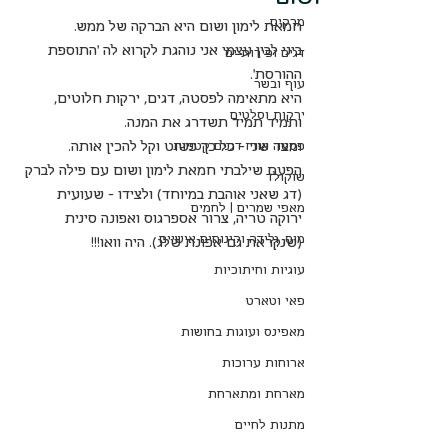
מרקים
חמאת לימון ושום היא הברקה של ממש.
ביני לבין עצמי אני נוהגת לקרוא לה 'התוספת 
דגים ופירות ים
ההורסת'.
עוף ובשר
היא מתאימה לפסטה, דגים, ירקות חלוטים, 
ירקות וסלטים
ותמיד תמיד תשדרג את המנה.
ומצד שני - כל כך פשוט וקל להכין אותה.
פסטה אורז דגנים קטניות
הפעם שילבתי חמאת לימון ושום עם פילה לברק 
שוקולד
(דג שאני אוהבת במיוחד) ולצידו - שעועית 
מאפי שמרים | לחמים
ירוקה טריה, צרור אספרגוס ואפונה סינית 
מוס, גלידה וקינוחים אישיים
(שנקראת גם אפונת שלג). היה וואו!!!
עוגיות וחיתוכיות
פאי וטארט
מאפינס ועוגות בחושות
ארוחות ערוכות
מארחת ומתארחת
מתנות לחיים