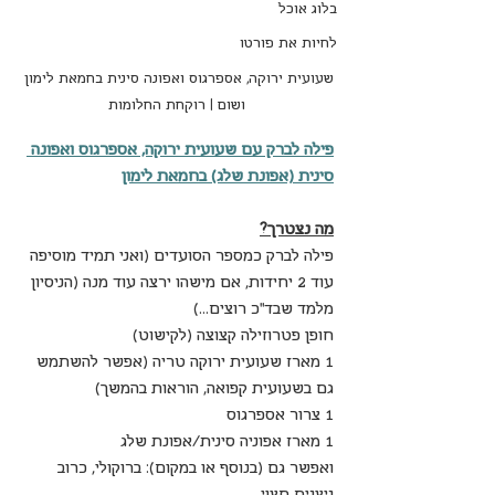
בלוג אוכל
לחיות את פורטו
שעועית ירוקה, אספרגוס ואפונה סינית בחמאת לימון 
ושום | רוקחת החלומות
פילה לברק עם שעועית ירוקה, אספרגוס ואפונה 
סינית (אפונת שלג) בחמאת לימון
מה נצטרך?
פילה לברק כמספר הסועדים (ואני תמיד מוסיפה 
עוד 2 יחידות, אם מישהו ירצה עוד מנה (הניסיון 
מלמד שבד"כ רוצים...)
חופן פטרוזילה קצוצה (לקישוט)
1 מארז שעועית ירוקה טריה (אפשר להשתמש 
גם בשעועית קפואה, הוראות בהמשך)
1 צרור אספרגוס
1 מארז אפוניה סינית/אפונת שלג
ואפשר גם (בנוסף או במקום): ברוקולי, כרוב 
ניצנים חצוי