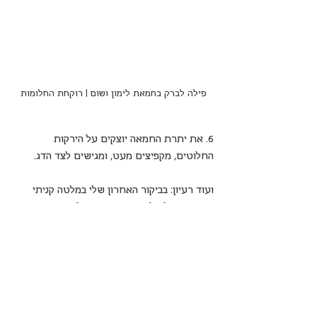
פילה לברק בחמאת לימון ושום | רוקחת החלומות
6. את יתרת החמאה יוצקים על הירקות 
החלוטים, מקפיצים מעט, ומגישים לצד הדג.
ועוד רעיון: בביקור האחרון שלי במלטה קניתי 
תערובת של מלח גס עם גרידת לימון. 
השתמשתי בה היום כדי לתת קיק נוסף למנה. 
תוספת ראוייה בהחלט, אם יש לכם משהו דומה, 
אבל לא חובה.
ערכים תזונתיים (ל-8 מנות)
מנה = 294.44 קלוריות, 33.16 גר' חלבון, 6.05 