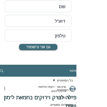
גם אני נרשמתי
פוסט
כל הפוסטים
שרון סער - רוקחת החלומות
כל הפוסטים
14 בינו׳ 2023
פילה לברק וירוקים בחמאת לימון
בוקר ובראנצ
ושום
פשטידות ומאפים