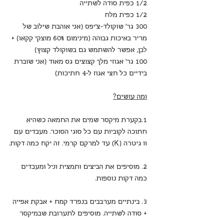
1/2 כפית סודה לשתייה
1/2 כפית מלח
300 גר' שוקולד-צ'יפס (אני אוהבת שילוב של 
מריר באיכות גבוהה (מינימום 60% מוצקי קקאו) + 
לבן, אפשר להשתמש גם בשוקולד קצוץ)
100 גר' אגוזי מלך קצוצים גס מאוד (אני שוברת 
בידיים כל חצי אגוז ל-4 חתיכות)
ומה עושים?
1.בקערת מיקסר שמים את החמאה כשהיא 
חתוכה לקוביות עם כל סוגי הסוכר. מעבדים עם 
וו גיטרה (K) עד למרקם קרמי. זה יקח כמה דקות.
2. מוסיפים את הביצים ותמצית וניל ומעבדים 
כמה דקות נוספות.
3. בינתיים מערבבים בנפרד קמח + אבקת אפייה 
+ סודה לשתייה. מוסיפים לתערובת שבמיקסר 