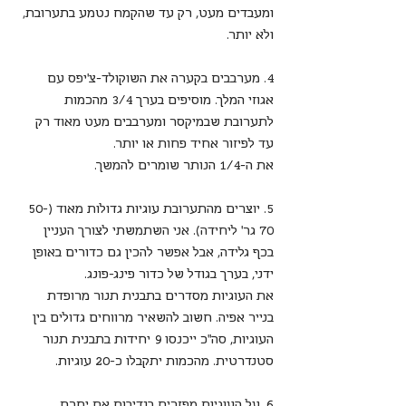
ומעבדים מעט, רק עד שהקמח נטמע בתערובת, 
ולא יותר.
4. מערבבים בקערה את השוקולד-צ'יפס עם 
אגוזי המלך. מוסיפים בערך 3/4 מהכמות 
לתערובת שבמיקסר ומערבבים מעט מאוד רק 
עד לפיזור אחיד פחות או יותר. 
את ה-1/4 הנותר שומרים להמשך.
5. יוצרים מהתערובת עוגיות גדולות מאוד (50-
70 גר' ליחידה). אני השתמשתי לצורך העניין 
בכף גלידה, אבל אפשר להכין גם כדורים באופן 
ידני, בערך בגודל של כדור פינג-פונג. 
את העוגיות מסדרים בתבנית תנור מרופדת 
בנייר אפיה. חשוב להשאיר מרווחים גדולים בין 
העוגיות, סה"כ ייכנסו 9 יחידות בתבנית תנור 
סטנדרטית. מהכמות יתקבלו כ-20 עוגיות.
6. על העוגיות מפזרים בנדיבות את יתרת 