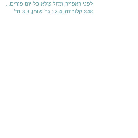
לפני האפייה, ומזל שלא כל יום פורים...
248 קלוריות, 12.4 גר' שומן, 3.3 גר' 
חלבון, 30.7 גר' פחמימות, 35.9 מ":ג 
כולסטרול, 0.2 גר סיבים תזונתיים.
עוגיות שוקולד-צ'יפס ענקיות | רוקחת החלומות
פורים
משלוח מנות
שוקולדצ'יפס
מטבח אמריקאי
שוקולד