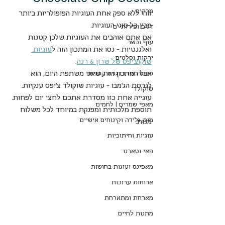
מרקים
זוהי ללא ספק אחת העוגיות הפופולריות ביותר 
מבין כל סוגי העוגיות.
דגים ופירות ים
אם אתם אוהבים את העוגיות שלכן קטנות 
עוף ובשר
ואלגנטיות - נסו את המתכון הזה ל
עוגיות 
ירקות וסלטים
שוקוצ'יפס של שרון & רנה
.
אבל המתכון הזה, שאני משתפת היום, הוא 
פסטה אורז דגנים קטניות
לגרסת הג'מבו - עוגיות שוקולד צ'יפס ענקיות. 
שוקולד
עוגייה אחת כזו מסדרת אתכם לחצי יום לפחות. 
מאפי שמרים | לחמים
תוספת מלכותית ומפנקת במיוחד לכל משלוח 
מוס, גלידה וקינוחים אישיים
מנות.
עוגיות וחיתוכיות
פאי וטארט
מאפינס ועוגות בחושות
ארוחות ערוכות
מארחת ומתארחת
מתנות לחיים