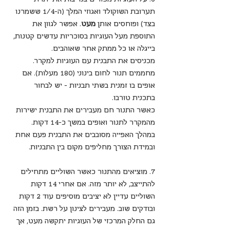
תערובת השוקולד ואגוזי המלך (ה-1/4 ששמרנו 
בצד) ופוחסים אותן 
מעט
. אפשר לגוון את 
התוספת מעל העוגיות בסוכריות עדשים קטנות, 
בייגלה או כל ממתק אחר שאוהבים.
מכניסים את התבנית עם העוגיות למקרר. 
מחממים תנור לחום בינוני (180 מעלות). אם 
אופים בו זמנית בשתי תבניות - יש לבחור 
בתכנית טורבו. 
כאשר התנור חם מעבירים את התבנית ישירות 
מהמקרר לתנור ואופים במשך כ-14 דקות. 
במהלך האפייה מסובבים את התבנית פעם אחת 
ובמידת הצורך מחליפים מקום בין התבניות.
7. מוציאים מהתנור כאשר השוליים מתחילים 
להתייצב, לא יותר מזה. אם אחרי 14 דקות 
השוליים עדיין לא יציבים מוסיפים עוד 2 דקות 
ובודקים שוב. מעבירים לצינון על רשת. בזמן הזה 
גם החלק המרכזי של העוגיות יתקשה מעט, אך 