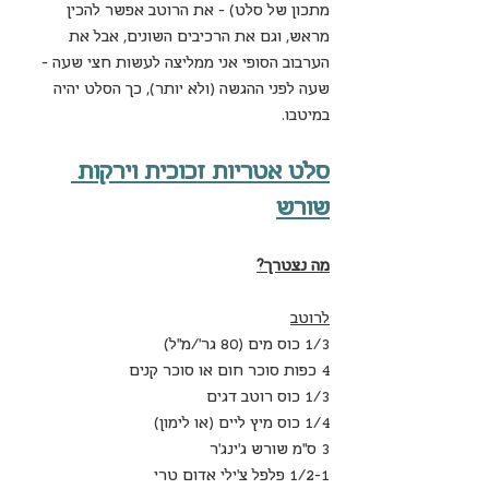
מתכון של סלט) - את הרוטב אפשר להכין 
מראש, וגם את הרכיבים השונים, אבל את 
הערבוב הסופי אני ממליצה לעשות חצי שעה - 
שעה לפני ההגשה (ולא יותר), כך הסלט יהיה 
במיטבו.
סלט אטריות זכוכית וירקות 
שורש
מה נצטרך?
לרוטב
1/3 כוס מים (80 גר'/מ"ל)
4 כפות סוכר חום או סוכר קנים
1/3 כוס רוטב דגים
1/4 כוס מיץ ליים (או לימון)
3 ס"מ שורש ג'ינג'ר 
1/2-1 פלפל צ'ילי אדום טרי