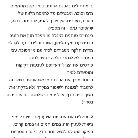
1. מתחילים בהכנת הרוטב. בסיר קטן מחממים 
מים וסוכר, ומבשלים עד להמסה מלאה של 
הסוכר, מצננים. אין צורך להגיע לרתיחה, ברגע 
שהסוכר נמס - זה מספיק.
בינתיים טוחנים בנינג'ה או מעבד מזון את רוטב 
הדגים עם מיץ הלימון, השום והג'ינג'ר עד לקבלת 
מחית חלקה. מעבירים לסיר עם מי הסוכר. עם 
המחית לא לגמרי חלקה - רצוי לסנן.
פורסים את הצי'לי האדופם לטבעות דקיקות 
ומוסיפים לסיר.
הרוטב מוכן. אם הכנתם מראש אפשר בשלב זה 
להעביר לצנצנת ולשמור במקרר (לא בדקתי את 
משך חייה מדף, אבל יומיים-שלושה בוודאות יהיה 
בסדר).
2.מבשלים את אטריות השעועית - יש כל מיני 
גישות לעניין הזה. במים חמים או במים קרים, 
העיקר הוא לא לבשל יותר מדי, כי אז האטריות 