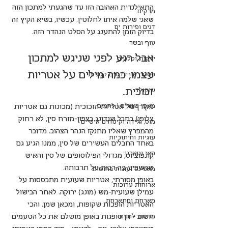
התאילנדית האהובה הזו עד שהגעתי למתכון הזה 
מרקים
שאני שלמה איתו לחלוטין. עכשיו, בשיא הקיץ זה 
דגים ופירות ים
בדיוק הזמן להתענג על הסלט הנהדר הזה.
עוף ובשר
אבל רגע לפני שניגש למתכון 
ירקות וסלטים
עצמו, כמה מילים על אטריות 
פסטה אורז דגנים קטניות
זכוכית.
שוקולד
מאפי שמרים | לחמים
מקורן של אטריות הזכוכית (מכונות גם אטריות 
צלופן) בחבל שנדונג בצפון-מזרח סין, לא רחוק 
מוס, גלידה וקינוחים אישיים
מהמפרץ שאליו מתנקז הנהר הצהוב. מדובר 
עוגיות וחיתוכיות
באחד החבלים העשירים של סין, ממנו הגיע גם 
פאי וטארט
קונפוציוס, מגדולי הפילוסופים של סין והאיש 
שהשפיע כה רבות על תרבותה. 
מאפינס ועוגות בחושות
באופן מסורתי, אטריות שעועית מתבססות על 
ארוחות ערוכות
עמילן שעועית-מש (מונג) ירוקה. לאחר הבישול 
מארחת ומתארחת
האטריות הופכות שקופות, ומכאן שמן. והכי 
חשוב - הן סופגות באופן מושלם את כל הטעמים 
מתנות לחיים