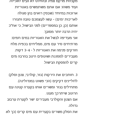
מקבלות מרקם צמיג ובהחלט לא נעים לאכילה. 
ועוד משהו: אם אתם משתמשים באטריות 
ארוכות במיוחד (שבסין רואים בהן סגולה 
לאריכות ימים) - עשו לעצמכם טובה ותגזרו 
אותם (כן, כן במספריים) לפני הבישול, כי אח"כ 
יהיה הרבה יותר מסובך.
אני מעדיפה לבשל את האטריות במים חמים: 
מרתיחים סיר עם מים, ממליחים בכפית מלח 
וזורקים פנימה את האטריות ל - 3-4 דקות. 
מעבירים למסננת ושוטפים היטב בהרבה מים 
קרים להפסקת הבישול.
3. חותכים את הירקות (גזר, קולרבי, צנון וסלק) 
לז'וליינים דקיקים (הכי פשוט במנדולינה).
מתחילים בגזר ומשרים אותו בקערה קטנה עם 
הרוטב שיתרכך מעט.
אם הצנון והקולרבי מעבירים ישר לקערת ערבוב 
גדולה.
את הסלק משרים בקערית עם מים קרים (כך לא 