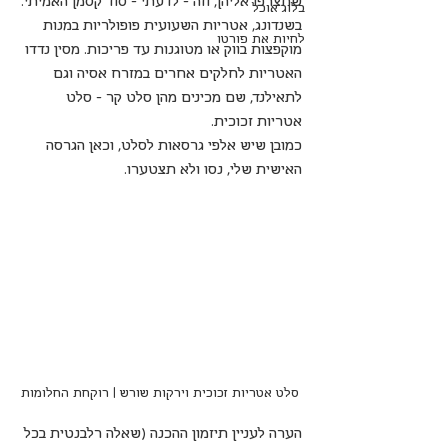
שתצרפו אליהן, וזה - לדעתי - סוד קסמן האמיתי.
בלוג אוכל
בשנדונג, אטריות השעועית פופולריות במנות 
לחיות את פורטו
מוקפצות בווק או מטוגנות עד פריכות. מסין נדדו 
האטריות לחלקים אחרים במזרח אסיה וגם 
לתאילנד, שם מכינים מהן סלט קר - סלט 
אטריות זכוכית.
כמובן שיש אלפי גרסאות לסלט, וכאן הגרסה 
האישית שלי, נסו ולא תצטערו.
סלט אטריות זכוכית וירקות שורש | רוקחת החלומות
הערה לעניין תיזמון ההכנה (שאלה רלבנטית בכל 