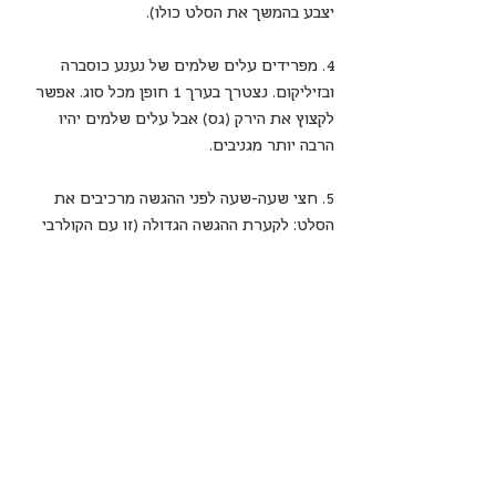
יצבע בהמשך את הסלט כולו).
4. מפרידים עלים שלמים של נענע כוסברה 
ובזיליקום. נצטרך בערך 1 חופן מכל סוג. אפשר 
לקצוץ את הירק (גס) אבל עלים שלמים יהיו 
הרבה יותר מגניבים.
5. חצי שעה-שעה לפני ההגשה מרכיבים את 
הסלט: לקערת ההגשה הגדולה (זו עם הקולרבי 
והצנון) מוסיפים את הגזר 
עם הרוטב
. את הסלק 
מסננים מהמים ומוסיפים לקערה. 
מוסיפים לקערה גם את האטריות (המבושלות 
מראש ומצוננות) וכל העלים. 
מערבבים היטב (בשתי כפות גדולות) ומעבירים 
לצלחת הגשה. מפזרים מעל קשיו קצוץ או 
שומשום ומגישים.