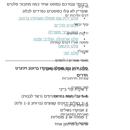
ריכזתי עבורכם בפוסט אחד כמה מתכוני סלטים 
מרקים
שעדיין לא עלו כפוסטים נפרדים לבלוג:
דגים ופירות ים
סלט ירוק עם פומלה ואבוקדו ברוטב 
עוף ובשר
ויניגרט הדרים
סלט בייבי מוצרלה
ירקות וסלטים
סלט ארוגולה, קולרבי ופטה
פסטה אורז דגנים קטניות
סלט קינואה
שוקולד
סלט יווני
מאפי שמרים | לחמים
סלט ירוק עם פומלה ואבוקדו ברוטב ויניגרט 
מוס, גלידה וקינוחים אישיים
הדרים
עוגיות וחיתוכיות
פאי וטארט
1 שקית עלי בייבי 
5-6 עלי חסה טריים ויפים (רצוי לבבות)
מאפינס ועוגות בחושות
3-4 בצלים ירוקים קצוצים (ברוחב 1-2 ס"מ)
ארוחות ערוכות
2 אבוקדו בשלים
מארחת ומתארחת
1 פומלה או 2 פומליות
מתנות לחיים
גרגרים מרימון אחד