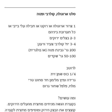
סלט ארוגולה, קולרבי ופטה
1 צרור ארוגולה או רוקט או חבילה עלי בייבי או 
כל תערובת ביניהם
2-3 בצלים ירוקים
3-4 יח' קולרבי צעיר ורענן
200 גר' גבינת פטה (או בולגרית)
50-100 גר' שקדים  
לרוטב
1/4 כוס שמן זית
גרידה ומיץ מלימון חד סחוט טרי
מלח, פלפל שחור גרוס
ומה עושים?
בקערת הגשה מניחים מחצית מהעלים הירוקים.
קוצצים את הבצק הירוק ומוסיפים מחצית לקערה.