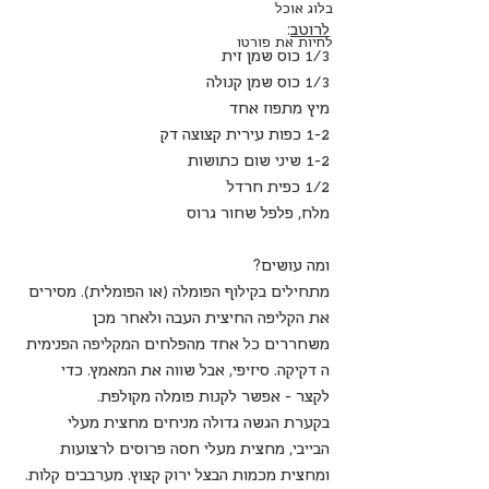
בלוג אוכל
לרוטב
:
לחיות את פורטו
1/3 כוס שמן זית
1/3 כוס שמן קנולה
מיץ מתפוז אחד
1-2 כפות עירית קצוצה דק
1-2 שיני שום כתושות
1/2 כפית חרדל
מלח, פלפל שחור גרוס
ומה עושים?
מתחילים בקילוף הפומלה (או הפומלית). מסירים 
את הקליפה החיצית העבה ולאחר מכן 
משחררים כל אחד מהפלחים המקליפה הפנימית 
ה דקיקה. סיזיפי, אבל שווה את המאמץ. כדי 
לקצר - אפשר לקנות פומלה מקולפת.
בקערת הגשה גדולה מניחים מחצית מעלי 
הבייבי, מחצית מעלי חסה פרוסים לרצועות 
ומחצית מכמות הבצל ירוק קצוץ. מערבבים קלות.