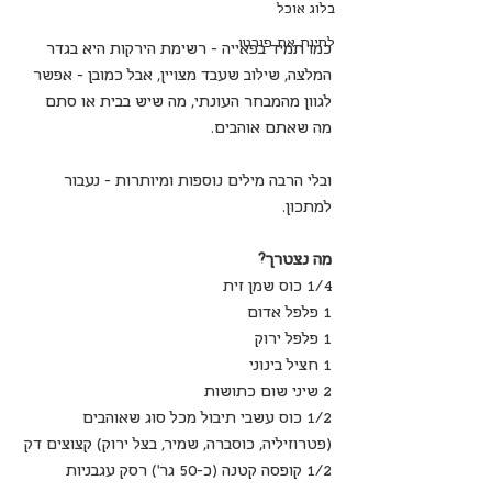
בלוג אוכל
לחיות את פורטו
כמו תמיד בפאייה - רשימת הירקות היא בגדר 
המלצה, שילוב שעבד מצויין, אבל כמובן - אפשר 
לגוון מהמבחר העונתי, מה שיש בבית או סתם 
מה שאתם אוהבים.
ובלי הרבה מילים נוספות ומיותרות - נעבור 
למתכון.
מה נצטרך?
1/4 כוס שמן זית
1 פלפל אדום
1 פלפל ירוק
1 חציל בינוני
2 שיני שום כתושות
1/2 כוס עשבי תיבול מכל סוג שאוהבים 
(פטרוזיליה, כוסברה, שמיר, בצל ירוק) קצוצים דק
1/2 קופסה קטנה (כ-50 גר') רסק עגבניות