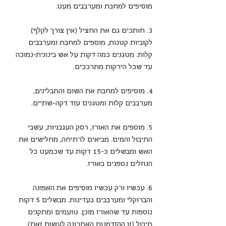
מוסיפים למחבת ומערבבים מעט.
3. חותכים גם את החציל (אין צורך לקלף) 
לקוביות קטנות, מוספים למחבת ומערבבים 
קלות. מטגנים כמה דקות על אש בינונית-נמוכה 
עד שכל הירקות מתרככים.
4. מוסיפים למחבת את השום והתבלינים, 
מערבבים קלות ומטגנים עוד דקה-שתיים.
5. מוספים את האורז, רסק העגבניות, עשבי 
התיבול והמים. מביאים לרתיחה, מחלישים את 
האש ומבשלים כ-15 דקות עד שכמעט כל 
הנוזלים נספגים באורז.
6. עכשיו ורק עכשיו מוסיפים את האפונה 
והברוקלי ומערבבים בעדינות. מבשלים 5 דקות 
נוספות עד שהאורז מוכן. טועמים ומתקנים 
תיבול (זו ההזדמנות האחרונה לעשות זאת).