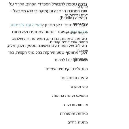
גרסה נוספת לתבשיל הספרדי האהוב, הקרוי על 
מרקים
שם המחבת הרחבה והעמוקה בו הוא מתבשל - 
דגים ופירות ים
הפאייה (Paella).
עוף ובשר
בעבר שיתפתי כאן מתכון ל
פאייה עם צ'וריסוס 
ופירות ים
, והפעם - גרסה צמחונית ולא פחות 
ירקות וסלטים
טעימה, שמהווה, גם היא, ממש ארוחה שלמה. 
פסטה אורז דגנים קטניות
השילוב של האורז עם האפונה מספק חלבון מלא, 
שוקולד
ולכך מתווסף שפע הירקות בכל גווני הקשת, כפי 
שמומלץ. 
מאפי שמרים | לחמים
מוס, גלידה וקינוחים אישיים
עוגיות וחיתוכיות
פאי וטארט
מאפינס ועוגות בחושות
ארוחות ערוכות
מארחת ומתארחת
מתנות לחיים