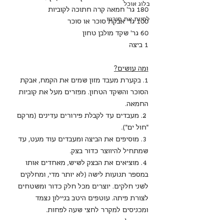
בלוג אוכל
180 גר' חמאה קרה חתוכה לקוביות
לחיות את פורטו
100 גר' אבקת סוכר או סוכר
60 גר' שקד מולבן טחון
1 ביצה
ומה עושים?
1. בקערת מעבד מזון שמים את הקמח, אבקת 
הסוכר והשקד הטחון. מפזרים מעל את קוביות 
החמאה.
 2. מעבדים עד לקבלת פירורים עדינים (מרקם 
"חול ים").
 3. מוסיפים את הביצה ומעבדים עוד מעט, עד 
שמתחיל להיווצר כדור בצק.
 4. מוציאים את הבצק לשיש, מאחדים אותו 
במספר תנועות לישה (לא יותר מדי, ומחלקים 
לשני חלקים. יוצרים מכל חלק כדור ומשטחים 
לצורת פיתה. עוטפים היטב בניילון נצמד 
ומכניסים למקרר לחצי שעה לפחות.