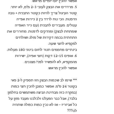
אפשר להכין יום-יומיים מראש.
5. מרדדים את הבצק לעובי 2-3 מ"מ, לא יותר. 
קוטר העיגול צריך להיות כקוטר התבנית + גובה 
הדפנות. הכי נוח לרדד בין 2 ניירות אפייה 
עגולים. מעבירים לתבנית (עם נייר האפייה 
שמתחת לבצק) ומהדקים לדפנות. מחוררים את 
התחתית בכמה דקירות של מזלג ושולחים 
למקפיא לחצי שעה.
בינתיים מחממים תנור לחום בינוני 180 מעלות.
6. אופים 12-15 דקות (חצי אפיה), ישירות 
מהמקפיא, לא להפשיר לפני! מצננים. 
אפשר להכין מראש.
*** שימו לב שכמות הבצק הזו תספיק ל-2 פאי 
בקוטר 24 ס"מ. אפשר כמובן להכין חצי כמות 
(במקרה כזה מבחינת הביצה משתמשים בחלמון 
בלבד), אבל כבר הפעלנו ולכלכנו מעבד מזון על 
כל אביזריו - אז לא נכין כמות כפולה שתהיה 
לנו???