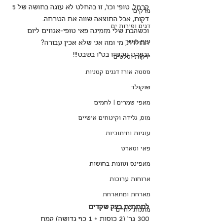
קרמל, טופי וכו', זו בהחלט לא עוגה בחושה של 5 
מרקים
דקות, אבל התוצאה שווה את הטרחה. 
דגים ופירות ים
וכשהבת שלי מזמינה פאי טופי-אגוזים ליום 
עוף ובשר
ההולדת, מי ומה אני שלא אכין עבורה? 
ובפרט עכשיו בט"ו בשבט!!!
ירקות וסלטים
פסטה אורז דגנים קטניות
שוקולד
מאפי שמרים | לחמים
מוס, גלידה וקינוחים אישיים
עוגיות וחיתוכיות
פאי וטארט
מאפינס ועוגות בחושות
ארוחות ערוכות
מארחת ומתארחת
לתחתית בצק שקדים
מתנות לחיים
300 גר' (2 כוסות + 1 כף גדושה) קמח