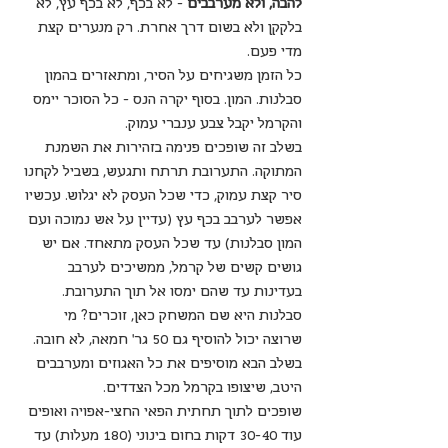
להבה, ולא מערבבים
 - לא
בכף, לא בכף עץ, לא 
בלקקן ולא בשום דרך אחרת. רק מנערים קצת 
מדי פעם. 
כל הזמן משגיחים על הסיר, ומתאזרים בהמון 
סבלנות. המון. בסוף יקרה הנס - כל הסוכר יימס 
והקרמל יקבל צבע ענברי עמוק.
בשלב זה שופכים פנימה בזהירות את השמנת 
המתוקה. התערובת תרתח ותגעש, בשביל לקחנו 
סיר קצת עמוק, כדי שכל העסק לא יגלוש. עכשיו 
אפשר לערבב בכף עץ (עדיין על אש נמוכה ועם 
המון סבלנות) עד שכל העסק מתאחד. אם יש 
גושים קשים של קרמל, ממשיכים לערבב 
בעדינות עד שהם ימסו אל תוך התערובת. 
סבלנות היא שם המשחק כאן, זוכרים? מי 
שרוצה יכול להוסיף גם 50 גר' חמאה, לא חובה.
בשלב הבא מוסיפים את כל האגוזים ומערבבים 
היטב, שיצופו בקרמל מכל הצדדים.
שופכים לתוך תחתית הפאי החצי-אפויה ואופים 
עוד 30-40 דקות בחום בינוני (180 מעלות) עד 