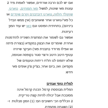
אם יש לכם הרבה אורחים, אפשר לאפות מיד 2 
עוגות פאי שונות, למשל: 
פאי תפוחים
,  
טארט 
שוקולד חלווה
, 
טארט דובדבנים וקרם שקדים
 או 
כל פאי/טארט אחר שאוהבים (אין ממש הבדל 
ביניהם), בתחתית הפוסט וגם 
כאן
 יש עוד המון 
רעיונות.
אפשר גם לשמור את המחצית השנייה להזדמנות 
אחרת. שומרים את הבצק במקפיא (בצורת פיתה 
או אפילו מרודד בתבנית פאי) העיקר שיהיה 
עטוף היטב היטב ורצוי סגור בקופסה אטומה, 
שלא יתפוס לנו חו"ח ריחות וטעמים של 
מקפיא). ואז, ביום אחר, בצ'יק צ'ק אופים פאי 
חדש.
למלית טופי אגוזים
המלית מבוססת קרמל. הכנת קרמל אינה 
מסובכת אבל יכולה להיות קצת טריקית.
2 הכללים הכי חשובים הם: (1) המון סבלנות  ו-
(2) השגחה מתמדת.