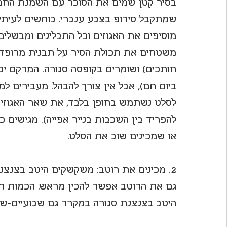
שמתקבל סירופ בצבע ענברי. בוחשים לעיתים
מוסיפים את האגוזים וכל התבלינים ומבשלים עוד 3-5 
משטחים את תכולת הסיר על תבנית מרופדת ב
חותכים) ושומרים בקופסה סגורה. המרקם יכ
ביום חם), אבל אין צורך להבהל. מעבירים למ
לסלט נשתמש בחופן בלבד, את שאר האגוזים
להפריד בין השכבות בנייר אפייה). מגישים כת
או שמכינים שוב את הסלט.
2. מכינים את רוטב: משקשקים היטב בצנצנת עם מכסה טוב את כל חומרי הרוטב. 
היטב בצנצנת סגורה במקרר גם שבועיים-של