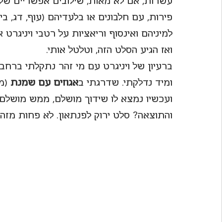
עשרות, אם לא מאות, שילובים אפשריים של 
פירות, עם חלבונים או בלעדיהם (עוף, דג, ביצ
לחיות את פורטו
למיניהם ואינסוף וריאציות על רטבי ויניגרט א
ואז הגיע הסלט הזה, וטלטל אותי.
ברעיון של ויניגרט עם מי זהר נתקלתי ברחב
ומיד נדלקתי. שדרגתי ב
אגוזים עם שמנת
 (מ
ועכשיו נמצא לו שידוך מושלם, ממש מושלם)
והתוצאה? סלט ירוק לפנתאון. לא פחות מזה. אחד