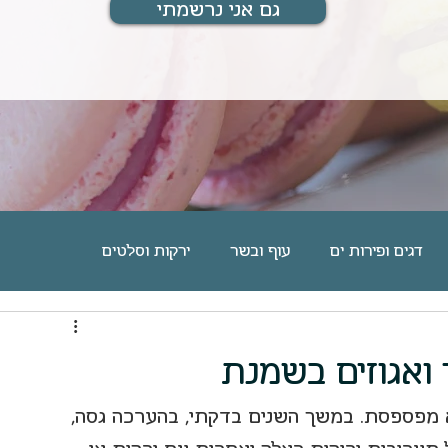
גם אני נרשמתי
דגים ופירות ים
עוף ובשר
ירקות וסלטים
ם
מוס, גלידה וקינוחים אישיים
עוגיות וחיתוכיות
ר ואגוזים בשמנת
מארחת ומתארחת
מתנות לחיים
בלוג אוכל
א מפספסת. במשך השנים בדקתי, בהערכה גסה, 