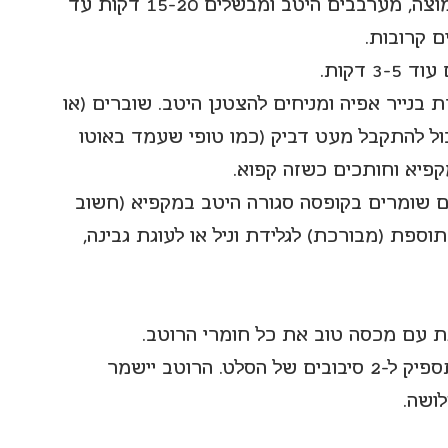
בסיר קטן שמים את הסוכר עם השמנת החמוצה, מערבבים היטב ומבשלים 15-20 דקות עד 
 קרובות. 
דקות. 
נייר אפיה ומניחים להצטנן היטב. שוברים (או 
ול להתקבל מעט דביק (כמו טופי שעמד באוטו 
קפיא וחותכים כשזה קפוא. 
 שומרים בקופסה סגורה היטב במקפיא (חשוב 
וספת (מבורכת) לגלידת וניל או לעוגת גבינה, 
גם את הרוטב אפשר להכין מראש. הכמות תספיק ל-2 סיבובים של הסלט. הרוטב יישמר 
ושה.