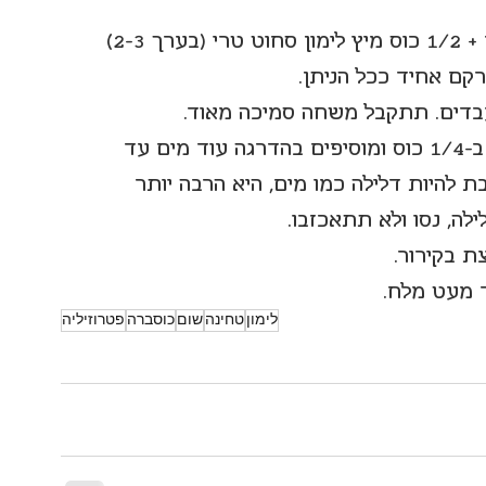
במעבד מזון קוצצים דק מאוד 2-3 שיני שום + 1/2 כוס מיץ לימון סחוט טרי (בערך 2-3) 
עכשיו מתחילים להוסיף את המים מתחילים ב-1/4 כוס ומוסיפים בהדרגה עוד מים עד 
ת להיות דלילה כמו מים, היא הרבה יותר 
, נסו ולא תתאכזבו.
 בקירור.
ד מעט מלח.
לימון
טחינה
שום
כוסברה
פטרוזיליה