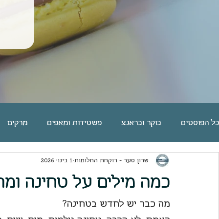
כל הפוסטים
בוקר ובראנצ
פשטידות ומאפים
מרקים
שרון סער - רוקחת החלומות
1 בינו׳ 2026
פסטה אורז דגנים קטניות
שוקולד
מאפי שמרים | לחמי
כמה מילים על טחינה ומת
פאי וטארט
מאפינס ועוגות בחושות
ארוחות ערוכות
מה כבר יש לחדש בטחינה?