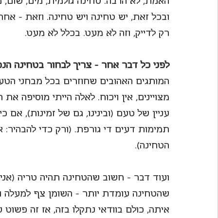
האמת, לא הרבה. טחינה גולמית, מים, שום, מל
ובכל זאת, יש טחינה ויש טחינה. וזאת - אח
לחיות את פורטו
רק לדייק, וזה לא מעט. בכלל לא מעט.
לפני כל דבר אחר - צריך לבחור בטחינה הנכו
המותגים האהובים שחוזרים בכל מבחני הטעי
מצויינים, אין ויכוח. לאלה הייתי מוסיפה את 
עניין של טעם (ובינינו, גם של זמינות), אם
תמימות דעים די גורפת. (ורק כדי להבהיר: 
הטחינה).
ועוד דבר - חשוב שהטחינה תהיה טריה (אני
שהטחינה עומדת יותר - השומן צף למעלה 
איתה, כולם בוודאי נתקלו בזה, אז זה פשוט