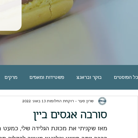
כל הפוסטים
בוקר ובראנצ
פשטידות ומאפים
מרקים
שרון סער - רוקחת החלומות
13 באוג׳ 2022
פסטה אורז דגנים קטניות
שוקולד
מאפי שמרים | לחמי
סורבה אגסים ביין
פאי וטארט
מאפינס ועוגות בחושות
ארוחות ערוכות
מאז שקניתי את מכונת הגלידה שלי, כמעט בכ