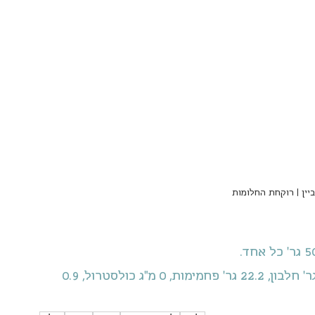
יין | רוקחת החלומות
כדור סורבה = 100.1 קלוריות, 0.2 גר' שומן, 0.2 גר' חלבון, 22.2 גר' פחמימות, 0 מ"ג כולסטרול, 0.9 