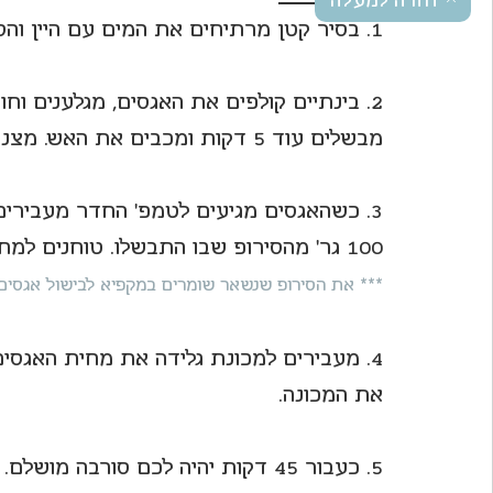
חזרה למעלה
1. בסיר קטן מרתיחים את המים עם היין והסוכר. מבשלים 5-10 דקות בסיר מכוסה.
מבשלים עוד 5 דקות ומכבים את האש. מצננים בסיר עם הנוזלים.
3. כשהאגסים מגיעים לטמפ' החדר מעבירים ב
100 גר' מהסירופ שבו התבשלו. טוחנים למחית אחידה. ומצננים היטב במקרר.
*** את הסירופ שנשאר שומרים במקפיא לבישול אגסים ל
4. מעבירים למכונת גלידה את מחית האגסים
את המכונה.
5. כעבור 45 דקות יהיה לכם סורבה מושלם. באחריות!