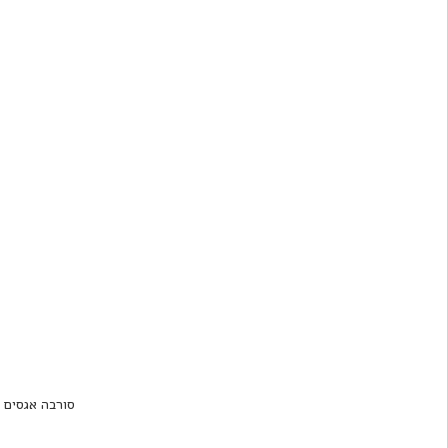
סורבה אגסים ב