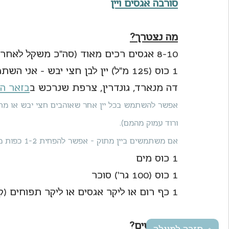
סורבה אגסים ויין
מה נצטרך?
8-10 אגסים רכים מאוד (סה"כ משקל לאחר קילוף וגילעון 650 גר')
1 כוס (125 מ"ל) יין לבן חצי יבש - א
דה 
מנארד, גונדרין, צרפת שנרכש ב
בזאר ה
אפשר להשתמש בכל יין אחר שאוהבים חצי יבש או מתוק
ורוד עמוק מהמם).
אם משתמשים ביין מתוק - אפשר להפחית 1-2 כפות מכמות הסוכר.
1 כוס מים
1 כוס (100 גר') סוכר
1 כף רום או ליקר אגסים או ליקר תפוחים (קלבדוס)
ומה עושים?