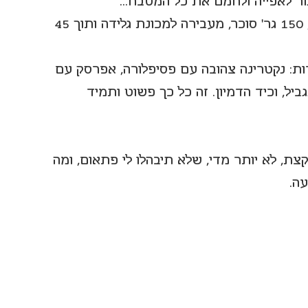
ר לאפייה ולחמם את כל המטבח...
650 גר' פירות שאני מרסקת למחית בנינג'ה, 150 גר' סוכר, מעבירה למכונת גלידה ותוך 45 
ות: נקטרינה צהובה עם פסיפלורה, אפרסק עם 
יל, וכיד הדמיון. זה כל כך פשוט ותמיד 
ת, לא יותר מדי, שלא תיבהלו לי פתאום, ומה 
ה.