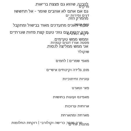
להכנה, שהוא גם פצצת בריאות.
מרקים
גם אם אתם לא אוהבים שומר - אל תחששו 
דגים ופירות ים
מהמרק הזה. 
עוף ובשר
טעמי האניס מתעדנים מאוד בבישול ומתקבל 
מרק ירקות עם גווני טעם קצת פחות שגרתיים 
ירקות וסלטים
וממש ממש טעימים.
פסטה אורז דגנים קטניות
אני ממש ממליצה לנסות.
שוקולד
מאפי שמרים | לחמים
מוס, גלידה וקינוחים אישיים
עוגיות וחיתוכיות
פאי וטארט
מאפינס ועוגות בחושות
ארוחות ערוכות
מארחת ומתארחת
מרק שומר, כרישה וקולורבי | רוקחת החלומות
מתנות לחיים