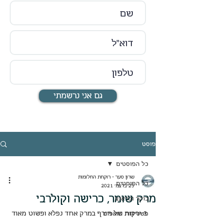
גם אני נרשמתי
פוסט
כל הפוסטים
שרון סער - רוקחת החלומות
כל הפוסטים
25 בדצמ׳ 2021
מרק שומר, כרישה וקולרבי
בוקר ובראנצ
3 ירקות של חורף במרק אחד נפלא ופשוט מאוד 
פשטידות ומאפים