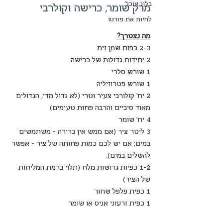
בלוג אוכל
מרק שומר, כרישה וקולרבי
לחיות את פורטו
מה נצטרך?
2-3 כפות שמן זית
2 יחידות גדולות של כרישה 
1 שורש סלרי
1 שורש פטרוזיליה
2 יח' קולורבי צעיר וטרי (לא גדול מדי, הגדולים 
מאוד סיביים והרבה פחות טעימים)
4 יח' שומר
3 ליטר ציר (אם ממש אין ברירה - משתמשים 
במים; אם יש לכם כמות פחותה של ציר - אפשר 
להשלים במים).
1-2 כפיות גדושות מלח (תלוי ברמת המליחות 
של הציר)
1 כפית פלפל שחור
1 כפית זרעוני אניס או שומר