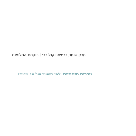
מרק שומר, כרישה וקולורבי | רוקחת החלומות
ערכים תזונתיים
 (לפי חישוב של 16 מנות)
מנה = 42 קלוריות, 2.1 גר' שומן, 1.0 גר' חלבון, 
4.2 גר' פחמימות, 0.0 מ"ג כולסטרול, 2.4 גר' 
סיבים תזונתיים.
ראש השנה
טבעוני
חורף
כרישה
שומר
קולרבי
מרקים
בלוג אוכל