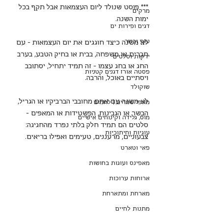
*** פוסט שנולד ליום העצמאות אבל תקף בכל 
מרקים
ימות השנה.
דגים ופירות ים
עוף ובשר
לא משנה כיצד חוגגים את יום העצמאות - עם 
חברים או משפחה, בבית או בחיק הטבע, בערב 
ירקות וסלטים
החג או בחג עצמו - זה תמיד יתחיל, יסתובב 
פסטה אורז דגנים קטניות
ויסתיים באוכל, והרבה.
שוקולד
לא משנה עם אתם מחובבי הברביקיו או הגריל, 
מאפי שמרים | לחמים
הבשר או הגבינות, הפשטידות או המאפים - 
מוס, גלידה וקינוחים אישיים
סלטים הם תמיד חלק בלתי נפרד מהחגיגה: 
עוגיות וחיתוכיות
צבעוניים, מרעננים, טעימים ואפילו בריאים.
פאי וטארט
מאפינס ועוגות בחושות
ארוחות ערוכות
מארחת ומתארחת
מתנות לחיים