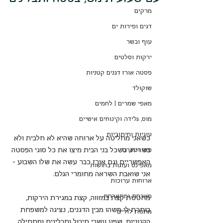
מרקים
דגים ופירות ים
עוף ובשר
ירקות וסלטים
פסטה אורז דגנים קטניות
שוקולד
מאפי שמרים | לחמים
מוס, גלידה וקינוחים אישיים
עוגיות וחיתוכיות
כשאני מחליטה על ארוחה שהיא לא חלבית ולא 
בשרית, כשכל בני הבית מיצו את כל סוגי הפסטה 
פאי וטארט
האפשריים וגם אורז כבר עשה את שלו השבוע – 
מאפינס ועוגות בחושות
אני שואבת השראה מחומרי הגלם. 
ארוחות ערוכות
מארחת ומתארחת
מחטטת קצת במזווה, קצת במגירת הירקות, 
בוחרת לי משהו מבין הדגנים, נציגה למשפחת 
מתנות לחיים
הקטניות, שפע עשבי תיבול ותבלינים ומתחילה 