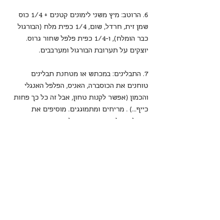
6. הרוטב: מיץ משני לימונים קטנים + 1/4 כוס 
שמן זית, חרדל, שום, 1/4 כפית מלח (הבורגול 
כבר הומלח), ו-1/4 כפית פלפל שחור גרוס. 
יוצקים על תערובת הבורגול ומערבבים. 
7. התבלינים: במכתש או מטחנת תבלינים 
טוחנים את הכוסברה, האניס, הפלפל האנגלי 
והכמון (אפשר לקנות טחון, אבל זה כל כך פחות 
כייף…) . מריחים ומתמוגגים. מוסיפים את 
התבלינים לתערובת הבורגול ומערבבים. עכשיו 
ורק עכשיו טועמים ומתענגים. במידת הצורך 
מתקנים תיבול. 
8. מעבירים לקערה הגשה (ובדרך לא מתאפקים 
וגונבים עוד ביס). טעים, בריא, ארומטי, ואפילו 
טבעוני. מנה מנצחת. 