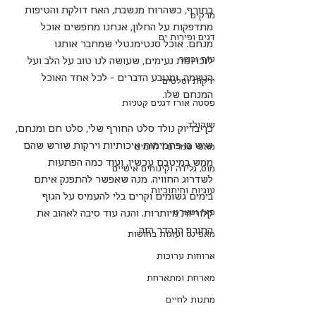
בחורף, כשהרוח מנשבת, האח דולקת והטיפות 
מרקים
מתדפקות על החלון, אנחנו מחפשים אוכל 
דגים ופירות ים
מנחם. אוכל סנטימנטלי שמחבר אותנו 
עוף ובשר
לזכרונות נעימים, שעושה לנו טוב על הלב ועל 
הנשמה. ומטבע הדברים - לכל אחד האוכל 
ירקות וסלטים
המנחם שלו.
פסטה אורז דגנים קטניות
שוקולד
כך בדיוק נולד סלט החורף שלי, סלט חם ומנחם, 
שיש בו פחמימות איכותיות וירקות שורש שהם 
מאפי שמרים | לחמים
ממש במיטבם עכשיו, ועוד כמה הפתעות 
מוס, גלידה וקינוחים אישיים
לשדרוג החוויה. מנה שאפשר להתפנק איתם 
עוגיות וחיתוכיות
בימים גשומים וקרים בלי להעמיס על הגוף 
פאי וטארט
קלוריות מיותרות. והנה עוד סיבה לאהוב את 
החורף הנהדר הזה.
מאפינס ועוגות בחושות
ארוחות ערוכות
מארחת ומתארחת
מתנות לחיים