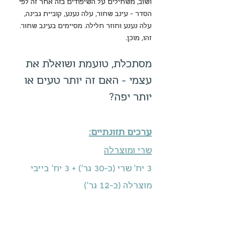
ושוב, משחילים על השיפודים בזה אחר זה לפי 
הסדר – עינב שחור, עלה נענע, קוביית גבינה, 
עלה נענע וחוזר חלילה. מסיימים בעינב שחור.
זהו, מוכן.
מסתכלת, טועמת ושואלת את 
עצמי - האם זה יותר טעים או 
יותר יפה?
ערכים תזונתיים:
שרי ומוצרלה
3 יח' שרי (כ-30 גר') + 3 יח' בייבי 
מוצרלה (כ-12 גר') 