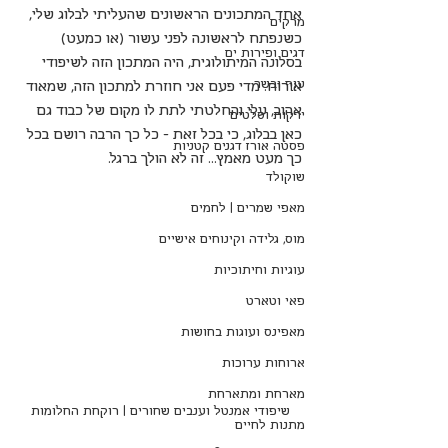
אחד המתכונים הראשונים שהעליתי לבלוג שלי, 
מרקים
כשנפתח לראשונה לפני עשור (או כמעט) 
דגים ופירות ים
בסלונה המיתולוגית, היה המתכון הזה לשיפודי 
עוף ובשר
אירוח. מדי פעם אני חוזרת למתכון הזה, שמאוד 
אהוב, עלי והחלטתי לתת לו מקום של כבוד גם 
ירקות וסלטים
כאן בבלוג, כי בכל זאת - כל כך הרבה רושם בכל 
פסטה אורז דגנים קטניות
כך מעט מאמץ... זה לא הולך ברגל.
שוקולד
מאפי שמרים | לחמים
מוס, גלידה וקינוחים אישיים
עוגיות וחיתוכיות
פאי וטארט
מאפינס ועוגות בחושות
ארוחות ערוכות
מארחת ומתארחת
שיפודי אמנטל וענבים שחורים | רוקחת החלומות
מתנות לחיים