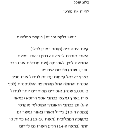
בלוג אוכל
לחיות את פורטו
ריזוטו דלעת ומרווה | רוקחת החלומות
קצת היסטוריה (מותר כמובן לדלג):
האורז תורבת לראשונה בסין ובהודו, ומשם 
התפשט ליפן, לאפריקה (שם מגדלים אורז כבר 
3,500 שנה) ולדרום אירופה.
בארץ ישראל קיימות עדויות לגידול אורז סביב 
הכנרת והחולה החל מהתקופה ההלניסטית (לפני 
כ-2,000 שנה). אזכורים מאוחרים יותר לגידול 
אורז בארץ נמצאו בכתבי אסף הרופא (במאה 
ה-6) וכן בכתבי הגאוגרף המוסלמי מוקדסי 
(במאה ה-10). גידול האורז באזור נמשך גם 
בתקופה הממלוכית (מאות 13-16). אז פחות או 
יותר (במאה ה-14) הגיע האורז גם לדרום 