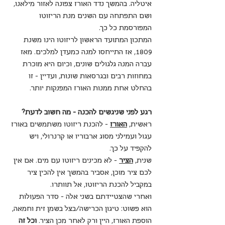
איטליה. בהמשך נדד האורז צפונה לאזור מילאנו, 
ושם התפתחה עם השנים מנת הריזוטו 
המפורסמת כל כך.
המתכון המתועד הראשון לריזוטו הינו משנת 
1809, אז התייחסו למנה כמעדן למלכים. מאז 
עברה המנה גלגולים שונים, וכיום היא מוכרת 
במחוזות רבים ובגרסאות שונות, ועדיין - זו 
בהחלט אחת ממנות האורז המפנקות יותר.
רגע לפני שניגשים להכנה - מה חשוב לדעת?
ראשית, 
האורז
 - להכנת ריזוטו משתמשים באורז 
עגול ועמילני מסוג ארבוריו או קרנרולי, ויש 
להקפיד על כך.
שנית, 
הציר
 - לא מכינים ריזוטו עם מים. אם אין 
לכם ציר מוכן, אסביר בהמשך אין להכין ציר 
במקביל להכנת הריזוטו, אל תוותרו.
ואחרי שהצטיידתם בשני אלה - סדר הפעולות 
הוא פשוט: טיגון הכרישה/בצל בשמן זית וחמאה, 
הוספת האורז, היין ורק לאחר מכן הציר. 
וכל זה 