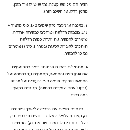
הציר חם על אש קטנה. (מי שיש לו ציר מוכן, 
מוזמן לדלג על השלב הזה).
3. בנינג'ה או מעבד מזון שמים 1/2 כוס מהציר + 
1/3 מכמות הדלעת וטוחנים למשחה אחידה. 
שומרים להמשך. את יתרת כמות הדלעת 
חותכים לקוביות קטנות (בערך 1 ס"מ) ושומרים 
גם כן להמשך.
4. 
מתחילים בהכנת הריזוטו
: בסיר רחב שמים 
את שמן הזית והחמאה, מחממים עד להמסה של 
החמאה וזורקים פנימה 2-3 גבעולים של מרווה 
(גבעול אחד שומרים להגשה). מטגנים במשך 
כמה דקות.
5. בינתיים חוצים את הכרישה לאורך ופורסים 
דק מאוד (בצלצלי שאלוט - חוצים ופורסים דק, 
בצל - חותכים לרבעים ופורסים דק). מוסיפים 
לסיר ומטגנים קלות על אש נמוכה יחסית עד 