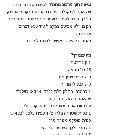
נעשה תוך ערבוב מתמיד
 לטובת שחרור מירבי 
של העמילן וקבלת המרקם הדייסתי/קרמי המפנק 
כל כך. רוצה לאמר: כשמכינים ריזוטו - מתרכזים 
רק בו, ולא מכינים במקביל עוד 500 דברים 
אחרים... 
ואחרי כל אלה - אפשר לגשת לעבודה.
מה נצטרך?
1 ק"ג דלעת 
25 גר' חמאה
2-3 כפות שמן זית
2-3 גבעולי מרווה
1 כרישה (החלק הלבן בלבד) או 2-3 בצלצלי 
שאלוט או בצל אחד קטן
2 כוסות אורז מסוג ארבוריו או קרנרולי
1 כפית שטוחה מלח, 1/2 כפית פלפל לבן, 1/4 
כפית מוסקט מגורר טרי
1 כוס יין לבן יבש או חצי יבש
1-1.5 ליטר ציר ירקות 