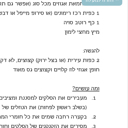
חזרה למעלה
60 גר' חמאת אגוזים מכל סוג (אפשר גם תערובת אגוזים)
1 כפית רכז רימונים (או סירופ מייפל או דבש)
1 כף רוטב סויה
מיץ מחצי לימון
להגשה:
2 כפות עירית (או בצל ירוק) קצוצים, לא דק מדי
חופן אגוזי לוז קלויים וקצוצים גס מאוד
ומה עושים?
מעבירים את הסלקים למסננת ומציבים
(בשלב ראשון לפחות) את הנוזלים של ה
בקערה רחבה שמים את כל חומרי המרי