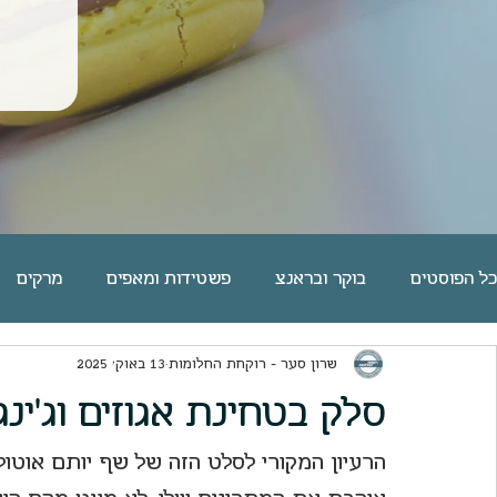
כל הפוסטים
בוקר ובראנצ
פשטידות ומאפים
מרקים
שרון סער - רוקחת החלומות
13 באוק׳ 2025
פסטה אורז דגנים קטניות
שוקולד
מאפי שמרים | לחמי
סלק בטחינת אגוזים וג'ינג
פאי וטארט
מאפינס ועוגות בחושות
ארוחות ערוכות
הרעיון המקורי לסלט הזה של שף יותם אוטולנג