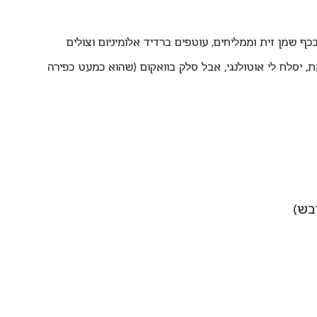
ים קלות בכף שמן זית וממליחים, עוטפים ברדיד אלומיניום וצולים 
בחום גבוה (220 מעלות). ובאמת, יסלח לי אוטולנגי, אבל סלק בוואקום (שהוא כמעט כפירה 