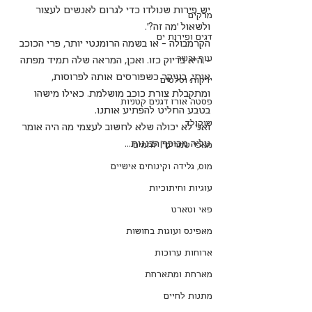
יש פירות שנולדו כדי לגרום לאנשים לעצור 
מרקים
ולשאול 'מה זה?'. 
דגים ופירות ים
הקרמבולה — או בשמה הרומנטי יותר, פרי הכוכב 
עוף ובשר
— היא בדיוק כזו. ואכן, המראה שלה תמיד מפתה 
אותי, בעיקר כשפורסים אותה לפרוסות, 
ירקות וסלטים
ומתקבלת צורת כוכב מושלמת. כאילו מישהו 
פסטה אורז דגנים קטניות
בטבע החליט להפתיע אותנו. 
שוקולד
ואני לא יכולה שלא לחשוב לעצמי מה היה אומר 
עליה מכופף הבננות...
מאפי שמרים | לחמים
מוס, גלידה וקינוחים אישיים
עוגיות וחיתוכיות
פאי וטארט
מאפינס ועוגות בחושות
ארוחות ערוכות
מארחת ומתארחת
מתנות לחיים