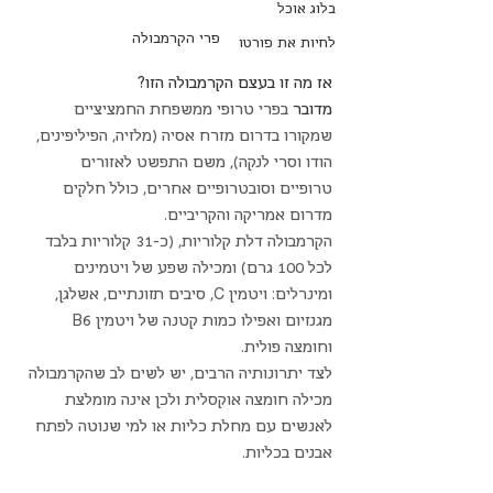
בלוג אוכל
פרי הקרמבולה
לחיות את פורטו
אז מה זו בעצם הקרמבולה הזו?
מדובר 
בפרי טרופי ממשפחת החמציציים 
שמקורו בדרום מזרח אסיה (מלזיה, הפיליפינים, 
הודו וסרי לנקה), משם התפשט לאזורים 
טרופיים וסובטרופיים אחרים, כולל חלקים 
מדרום אמריקה והקריביים.
הקרמבולה דלת קלוריות, (כ-31 קלוריות בלבד 
לכל 100 גרם) ומכילה שפע של ויטמינים 
ומינרלים: ויטמין C, סיבים תזונתיים, אשלגן, 
מגנזיום ואפילו כמות קטנה של ויטמין B6 
וחומצה פולית.
לצד יתרונותיה הרבים, יש לשים לב שהקרמבולה 
מכילה חומצה אוקסלית ולכן אינה מומלצת 
לאנשים עם מחלת כליות או למי שנוטה לפתח 
אבנים בכליות.