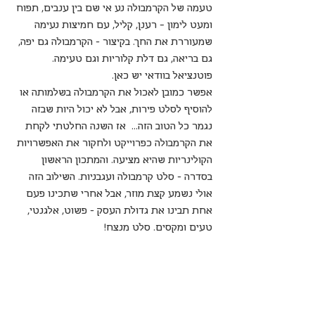
טעמה של הקרמבולה נע אי שם בין ענבים, תפוח 
ומעט לימון — רענן, קליל, עם חמיצות נעימה 
שמעוררת את החך. בקיצור - הקרמבולה גם יפה, 
גם בריאה, גם דלת קלוריות וגם טעימה. 
פוטנציאל בוודאי יש כאן. 
אפשר כמובן לאכול את הקרמבולה בשלמותה או 
להוסיף לסלט פירות, אבל לא יכול היות שבזה 
נגמר כל הטוב הזה...  אז השנה החלטתי לקחת 
את הקרמבולה כפרוייקט ולחקור את האפשרויות 
הקולינריות שהיא מציעה. והמתכון הראשון 
בסדרה - סלט קרמבולה ועגבניות. השילוב הזה 
אולי נשמע קצת מוזר, אבל אחרי שתכינו פעם 
אחת תבינו את גדולת העסק - פשוט, אלגנטי, 
טעים ומקסים. סלט מנצח!